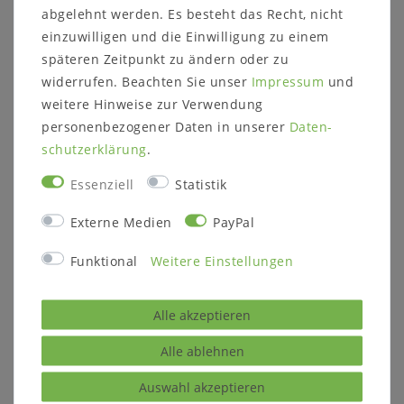
abgelehnt werden. Es besteht das Recht, nicht
einzuwilligen und die Einwilligung zu einem
späteren Zeitpunkt zu ändern oder zu
widerrufen. Beachten Sie unser
Impressum
und
Beschreibung:
Esstisch rechteckig 160x90 cm
weitere Hinweise zur Verwendung
wahlweise auch mit 1
personenbezogener Daten in unserer
Daten­
Ansteckplatte (210x90 cm)
schutz­erklärung
.
oder mit 2 Ansteckplatte
(260x90 cm)
Essenziell
Statistik
ca. Maße:
Esstisch: B 160 x H 78 x T 90
Externe Medien
PayPal
cm
Ansteckplatte: B 50 x T 90 cm
Funktional
Weitere Einstellungen
Höhe bis zur Unterkante der
Tischzarge: 68 cm
Breite zwischen den
Alle akzeptieren
Tischbeinen: 133 / 63 cm
Alle ablehnen
Holz:
Kiefer massiv
Oberfläche:
2-farbig weiß / grau lackiert
Auswahl akzeptieren