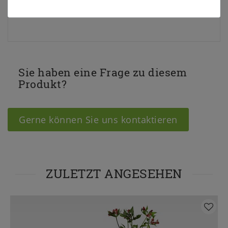
Lieferzustand:
zerlegt zur Selbstmontage
Sie haben eine Frage zu diesem
Produkt?
Gerne können Sie uns kontaktieren
ZULETZT ANGESEHEN