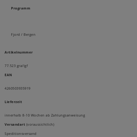
Programm
Fjord / Bergen
Artikelnummer
77.523 gra/lgf
EAN
4260503935919
Lieferzeit
innerhalb 8-10 Wochen ab Zahlungsanweisung
Versandart
(voraussichtlich)
Speditionsversand