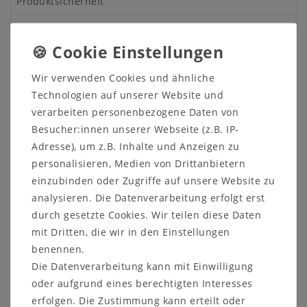
Produktsicherheit
Produktbewertung
Wir verwenden Cookies und ähnliche
Massivholz Esstisch 160x90
Technologien auf unserer Website und
cm- Kiefer massiv Holz
verarbeiten personenbezogene Daten von
Besucher:innen unserer Webseite (z.B. IP-
Tisch, Küchentisch, Ausziehtisch
Adresse), um z.B. Inhalte und Anzeigen zu
Kiefer massiv
personalisieren, Medien von Drittanbietern
Oberfläche: 2-farbig grau / gelaugt
einzubinden oder Zugriffe auf unsere Website zu
geölt
analysieren. Die Datenverarbeitung erfolgt erst
Andere Artikel des Programms finden Sie
durch gesetzte Cookies. Wir teilen diese Daten
HIER!
mit Dritten, die wir in den Einstellungen
benennen.
Der Esstisch hat eine rechteckige Tischplatte.
Die Datenverarbeitung kann mit Einwilligung
Auf Wunsch können Sie auch eine oder zwei
oder aufgrund eines berechtigten Interesses
Ansteckplatten dazu bestellen.
erfolgen. Die Zustimmung kann erteilt oder