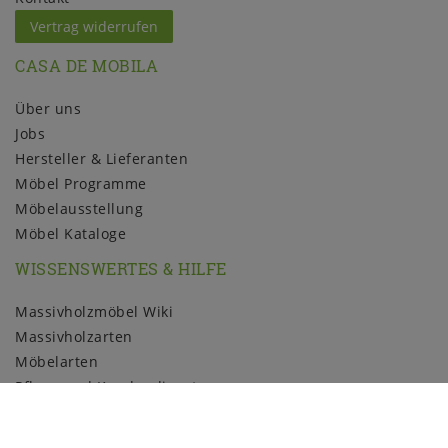
Vertrag widerrufen
CASA DE MOBILA
Über uns
Jobs
Hersteller & Lieferanten
Möbel Programme
Möbelausstellung
Möbel Kataloge
WISSENSWERTES & HILFE
Massivholzmöbel Wiki
Massivholzarten
Möbelarten
Pflege und Kundendienst
Holzmuster