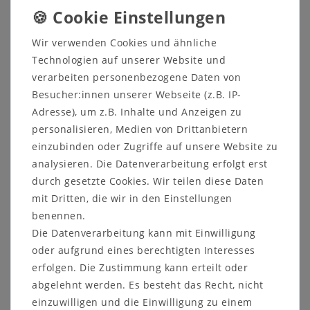
Produktsicherheit
Wir verwenden Cookies und ähnliche
Produktbewertung
Technologien auf unserer Website und
verarbeiten personenbezogene Daten von
Besucher:innen unserer Webseite (z.B. IP-
Adresse), um z.B. Inhalte und Anzeigen zu
Flauschige große Decke von FAMA
personalisieren, Medien von Drittanbietern
einzubinden oder Zugriffe auf unsere Website zu
Außergewöhliches Kunst-Design zum
analysieren. Die Datenverarbeitung erfolgt erst
Anfassen
durch gesetzte Cookies. Wir teilen diese Daten
Unsere 230 x 120 cm großen Decken sind perfekt
mit Dritten, die wir in den Einstellungen
für Couch-, Film- und Kuschelmomente und nehmen
benennen.
beim Verstauen nicht viel Platz ein. Sie sind
Die Datenverarbeitung kann mit Einwilligung
einzigartig im Design und der besondere Hingucker
oder aufgrund eines berechtigten Interesses
für Ihr Sofa.
Die Kuscheldecken von FAMA sind die
perfekte Kombination aus Komfort und Stil.
erfolgen. Die Zustimmung kann erteilt oder
Hergestellt aus hochwertigen, weichen Materialien,
abgelehnt werden. Es besteht das Recht, nicht
bieten sie ein angenehmes Gefühl auf der Haut und
einzuwilligen und die Einwilligung zu einem