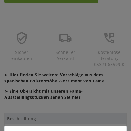
Sicher
Schneller
Kostenlose
einkaufen
Versand
Beratung
05321 68599-0
➤
Hier finden Sie weitere Vorschläge aus dem
spanischen Polstermöbel-Sortiment von Fama.
➤
Eine Übersicht mit unseren Fama-
Ausstellungsstücken sehen Sie hier
Beschreibung
Prospekte