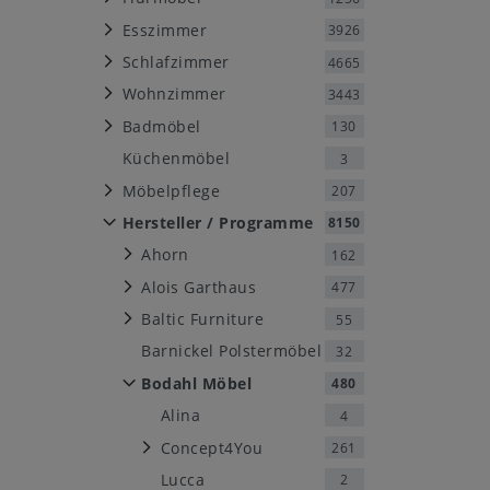
Esszimmer
3926
Schlafzimmer
4665
Wohnzimmer
3443
Badmöbel
130
Küchenmöbel
3
Möbelpflege
207
Hersteller / Programme
8150
Ahorn
162
Alois Garthaus
477
Baltic Furniture
55
Barnickel Polstermöbel
32
Bodahl Möbel
480
Alina
4
Concept4You
261
Lucca
2