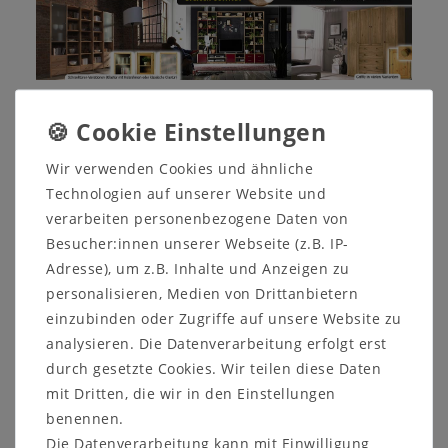
Alle Programme von Iversen
Interieur im Überblick
Wir verwenden Cookies und ähnliche
Technologien auf unserer Website und
Iversen Stollenwandsystem
verarbeiten personenbezogene Daten von
CONTRA
(aus Kiefer, Rotkernbuche oder Wildeiche)
Besucher:innen unserer Webseite (z.B. IP-
Adresse), um z.B. Inhalte und Anzeigen zu
Mehr Möbel aus Massivholz geht nicht
personalisieren, Medien von Drittanbietern
Wählen Sie aus ihrem
Lieblingswerkstoff Holz
und
einzubinden oder Zugriffe auf unsere Website zu
setzen Sie individuell und stylisch Akzente. Die
analysieren. Die Datenverarbeitung erfolgt erst
jeweils
charakteristische Holzmaserung
und ein
durch gesetzte Cookies. Wir teilen diese Daten
aufregendes Farbspiel der Natur, welche sich auf
mit Dritten, die wir in den Einstellungen
diesem
außergewöhnlichem Werkstoff
benennen.
widerspiegeln, sind einfach bewundernswert.
Die Datenverarbeitung kann mit Einwilligung