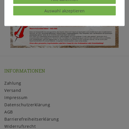
Alle Artikel von
IVERSEN
finden Sie auch hier in
Auswahl akzeptieren
unserem
Shop
INFORMATIONEN
Zahlung
Versand
Impressum
Daten­schutz­erklärung
AGB
Barrierefreiheitserklärung
Widerrufs­recht