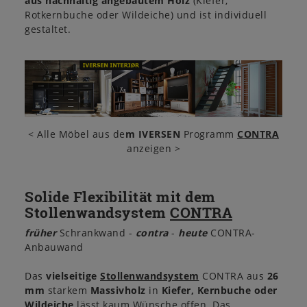
aus nachhaltig angebautem Holz
(Kiefer,
Rotkernbuche oder Wildeiche) und ist individuell
gestaltet.
< Alle Möbel aus de
m IVERSEN
Programm
CONTRA
anzeigen >
Solide Flexibilität mit dem
Stollenwandsystem
CONTRA
früher
Schrankwand -
contra
-
heute
CONTRA-
Anbauwand
Das
vielseitige
Stollenwandsystem
CONTRA aus
26
mm
starkem
Massivholz
in
Kiefer, Kernbuche oder
Wildeiche
lässt kaum Wünsche offen. Das