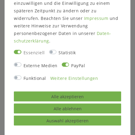
einzuwilligen und die Einwilligung zu einem
Wildeiche massiv natur geölt
späteren Zeitpunkt zu ändern oder zu
Falttürenschrank -
widerrufen. Beachten Sie unser
Impressum
und
Schlafzimmerschrank - Massivholz
weitere Hinweise zur Verwendung
personenbezogener Daten in unserer
Daten­
Schlafzimmerschrank mit vier Falttüren und
schutz­erklärung
.
zwei großen Kleiderstangen.
Essenziell
Statistik
Dieser Kleiderschrank ist aus massiver Eiche
gefertigt.
Externe Medien
PayPal
Funktional
Weitere Einstellungen
Alle akzeptieren
Alle ablehnen
Beschreibung:
4 Falttüren
2 große Kleiderstangen
Auswahl akzeptieren
mit Passepartout-Rahmen