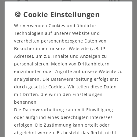
Sicher
Schneller
Kostenlose
Wir verwenden Cookies und ähnliche
einkaufen
Versand
Beratung
05321 68599-0
Technologien auf unserer Website und
verarbeiten personenbezogene Daten von
➤
Hier finden Sie weitere Möbel aus der Wildeiche-
Besucher:innen unserer Webseite (z.B. IP-
Möbelserie RÖDVIG.
Adresse), um z.B. Inhalte und Anzeigen zu
personalisieren, Medien von Drittanbietern
einzubinden oder Zugriffe auf unsere Website zu
Beschreibung
analysieren. Die Datenverarbeitung erfolgt erst
Prospekte
durch gesetzte Cookies. Wir teilen diese Daten
mit Dritten, die wir in den Einstellungen
Produktsicherheit
benennen.
Produktbewertung
Die Datenverarbeitung kann mit Einwilligung
oder aufgrund eines berechtigten Interesses
erfolgen. Die Zustimmung kann erteilt oder
abgelehnt werden. Es besteht das Recht, nicht
Kleiderschrank 4-türig -