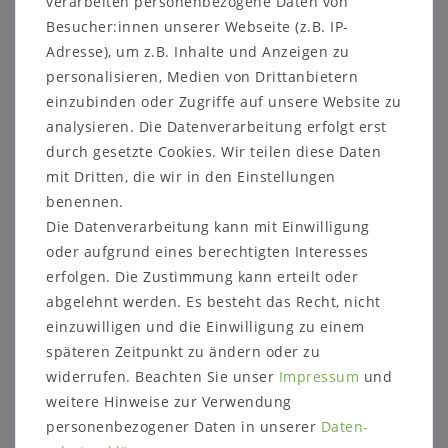
verarbeiten personenbezogene Daten von
Besucher:innen unserer Webseite (z.B. IP-
Adresse), um z.B. Inhalte und Anzeigen zu
Sicher
Schneller
Kostenlose
einkaufen
Versand
Beratung
personalisieren, Medien von Drittanbietern
05321 68599-0
einzubinden oder Zugriffe auf unsere Website zu
analysieren. Die Datenverarbeitung erfolgt erst
durch gesetzte Cookies. Wir teilen diese Daten
Beschreibung
mit Dritten, die wir in den Einstellungen
benennen.
Produktsicherheit
Die Datenverarbeitung kann mit Einwilligung
Produktbewertung
oder aufgrund eines berechtigten Interesses
erfolgen. Die Zustimmung kann erteilt oder
abgelehnt werden. Es besteht das Recht, nicht
einzuwilligen und die Einwilligung zu einem
Buffetchrank TEQUILA Pinie massiv
späteren Zeitpunkt zu ändern oder zu
Das Buffet im mexikanischen Stil verfügt über 2
widerrufen. Beachten Sie unser
Impressum
und
Glastüren oben, dahinter 3 Ablagen. Mittig ist ein
weitere Hinweise zur Verwendung
offenes Fach.
personenbezogener Daten in unserer
Daten­