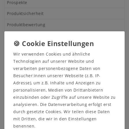
Prospekte
Produktsicherheit
Produktbewertung
Massivholz Esstisch 78x78 cm- Kiefer
Wir verwenden Cookies und ähnliche
Technologien auf unserer Website und
massiv Holz
verarbeiten personenbezogene Daten von
Tisch, Küchentisch, Ausziehtisch Kiefer
Besucher:innen unserer Webseite (z.B. IP-
massiv
Adresse), um z.B. Inhalte und Anzeigen zu
Oberfläche: weiß lackiert
personalisieren, Medien von Drittanbietern
Andere Artikel des Programms finden Sie
HIER!
einzubinden oder Zugriffe auf unsere Website zu
analysieren. Die Datenverarbeitung erfolgt erst
Der Esstisch hat eine quadratische Tischplatte. Auf
durch gesetzte Cookies. Wir teilen diese Daten
Wunsch können Sie auch eine oder zwei
Ansteckplatten dazu bestellen.
mit Dritten, die wir in den Einstellungen
benennen.
Ebenfalls sind optional passende Stühle erhältlich.