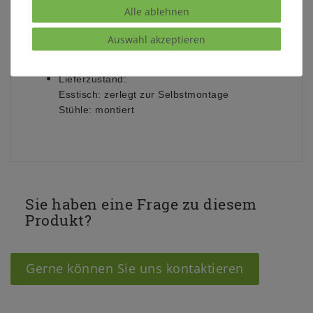
Holz:
Kiefer massiv
Alle ablehnen
Oberfläche:
weiß lackiert (Holzmaserung
Auswahl akzeptieren
sichtbar)
Lieferzustand:
Esstisch: zerlegt zur Selbstmontage
Stühle: montiert
Sie haben eine Frage zu diesem
Produkt?
Gerne können Sie uns kontaktieren