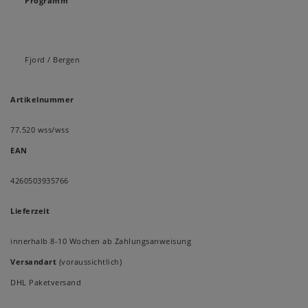
Programm
Fjord / Bergen
Artikelnummer
77.520 wss/wss
EAN
4260503935766
Lieferzeit
innerhalb 8-10 Wochen ab Zahlungsanweisung
Versandart
(voraussichtlich)
DHL Paketversand