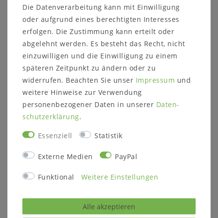
Die Datenverarbeitung kann mit Einwilligung
oder aufgrund eines berechtigten Interesses
erfolgen. Die Zustimmung kann erteilt oder
abgelehnt werden. Es besteht das Recht, nicht
einzuwilligen und die Einwilligung zu einem
Beschreibung:
späteren Zeitpunkt zu ändern oder zu
Esstisch quadratisch 78x78 cm
widerrufen. Beachten Sie unser
Impressum
und
wahlweise auch mit 1 Ansteckplatte (118x78
weitere Hinweise zur Verwendung
cm)
personenbezogener Daten in unserer
Daten­
oder mit 2 Ansteckplatte (158x78 cm)
auf Wunsch auch im Set mit 2 oder 4 Stühlen
schutz­erklärung
.
Essenziell
Statistik
Maße:
ca.
Esstisch: B 78 x H 78 x T 78 cm
Externe Medien
PayPal
Ansteckplatte: B 40 x T 78 cm
Stuhl: B 45 x H 94 x T 43 cm
Funktional
Weitere Einstellungen
Höhe bis zur Unterkante der Tischzarge: 68
cm
Breite zwischen den Tischbeinen: 51 cm
Alle akzeptieren