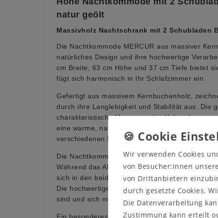
Hohe Nachtkommode mit 2 Schubla
natur geölt
Massivholz
Nachtschrank mit 2 Schubladen 
Die Nachtkommode MERCUR aus massiver Kernb
natürliches Design und ihre hochwertige Verarb
cm Breite, 63 cm Höhe und 37 cm Tiefe bietet s
fügt sich harmonisch in Ihr Schlafzimmer ein.
Gefertigt aus massivem Kernbuchenholz, zeich
durch ihre Langlebigkeit und Stabilität aus. Die 
charakteristische Maserung des Holzes hervor u
eine warme, natürliche Ausstrahlung. Das zeitlo
verschiedenen Einrichtungsstilen an.
Wir verwenden Cookies un
Die Nachtkommode verfügt über ein offenes Abl
von Besucher:innen unserer
Während das Ablagefach Platz für Bücher oder e
von Drittanbietern einzubi
sich in den beiden Schubladen persönliche Gege
Die hochwertige Verarbeitung sorgt dafür, dass 
durch gesetzte Cookies. Wi
sind und sich mühelos öffnen und schließen lass
Die Datenverarbeitung kann
Zustimmung kann erteilt od
Ein besonderes Merkmal dieser Nachtkommode i