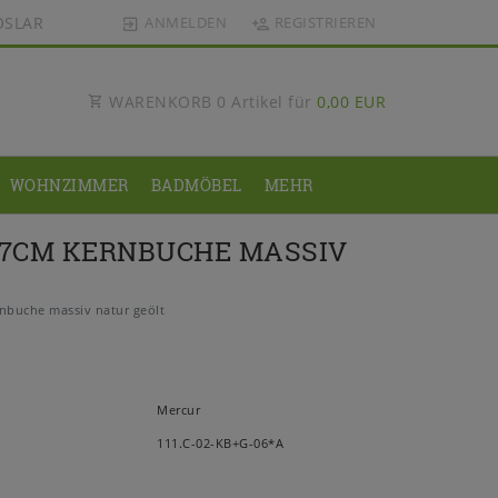
OSLAR
ANMELDEN
REGISTRIEREN
WARENKORB
0
Artikel für
0,00 EUR
WOHNZIMMER
BADMÖBEL
MEHR
37CM KERNBUCHE MASSIV
buche massiv natur geölt
Mercur
111.C-02-KB+G-06*A