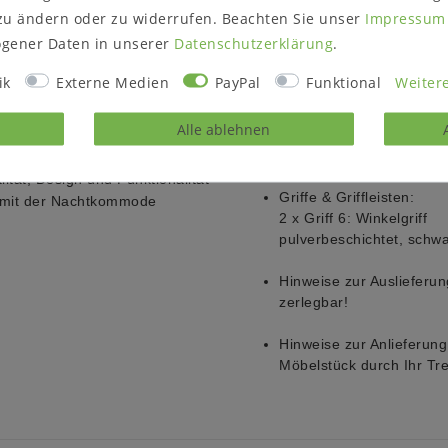
Umgebungsbedingungen a
zu ändern oder zu widerrufen. Beachten Sie unser
Impressum
 Maserung bekannt ist. Die
Farbveränderungen und R
ssen natürliche Struktur,
gener Daten in unserer
Daten­schutz­erklärung
.
Sonneneinstrahlung, sta
chend, sondern auch
Luftfeuchtigkeit der Um
ik
Externe Medien
PayPal
Funktional
Weitere
und ein Verziehen des Ho
Werkstoff.
 als kleine Ablage – die
Alle ablehnen
mit zeitloser Eleganz.
Oberfläche:
natur geölt
ität, Design und Funktionalität
Griffe & Griffleisten:
r mit der Nachtkommode
2 x Griff 6: Winkelgriff
pulverbeschichtet, schw
Hinweise zur Auslieferun
zerlegbar!
Hinweise zur Anlieferung
Möbelstück durch Ihr Tr