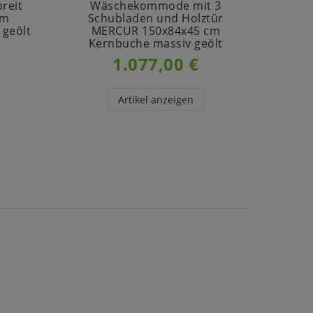
reit
Wäschekommode mit 3
N
cm
Schubladen und Holztür
 geölt
MERCUR 150x84x45 cm
50
Kernbuche massiv geölt
1.077,00 €
Artikel anzeigen