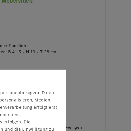
 Möbelstück:
lose-Funktion
ca. B 41,5 x H 13 x T 28 cm
 H 18 x T 35 cm
n personenbezogene Daten
ionen zum Programm:
 personalisieren, Medien
enverarbeitung erfolgt erst
 benennen.
rkettverleimt
böden Spanplatte
s erfolgen. Die
sches Material, das sich an die jeweiligen
en und die Einwilligung zu