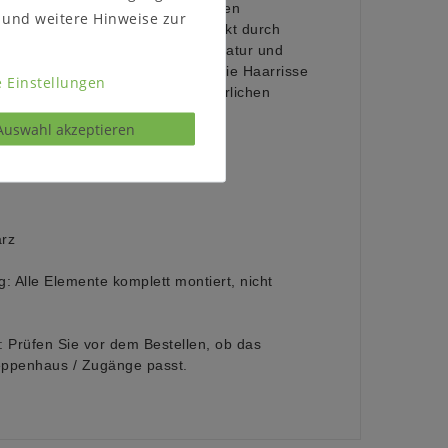
npasst. Im Laufe der Zeit können
und weitere Hinweise zur
issbildungen entstehen, verstärkt durch
rke Lichtquellen, als auch Temperatur und
gebung. Spannungen im Holz, sowie Haarrisse
 Einstellungen
lzes sind typisch für diesen natürlichen
Auswahl akzeptieren
arz
g:
Alle Elemente komplett montiert, nicht
:
Prüfen Sie vor dem Bestellen, ob das
eppenhaus / Zugänge passt.