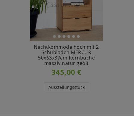
Nachtkommode hoch mit 2
Schubladen MERCUR
50x63x37cm Kernbuche
massiv natur geölt
345,00 €
Ausstellungsstück
INFORMATIONEN
CASA 