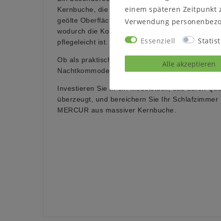
einem späteren Zeitpunkt 
Kernbuche, die für ihre lebendige und markante
geölte Oberfläche schützt das Holz und betont de
Verwendung personenbezo
wodurch die Kommode nicht nur optisch anspre
Essenziell
Statist
pflegeleicht ist.
Ob als praktische Ergänzung neben dem Bett oder
Alle akzeptieren
Nachtkommode MERCUR verbindet Funktionalität 
Investieren Sie in ein Möbelstück, das durch Qual
überzeugt, und bereichern Sie Ihr Schlafzimme
MERCUR aus massiver Kernbuche.