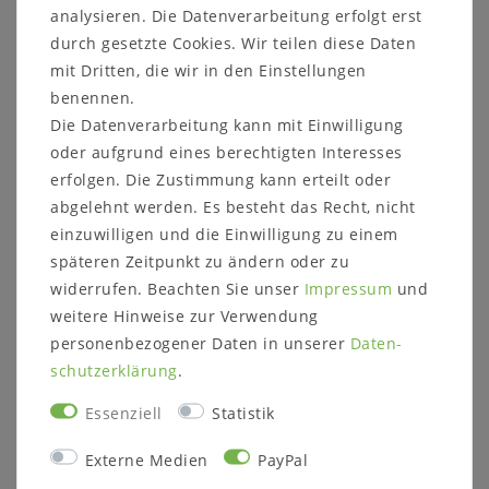
analysieren. Die Datenverarbeitung erfolgt erst
weiß
durch gesetzte Cookies. Wir teilen diese Daten
Echtholz Nachtschrank weiß Kiefer massiv
mit Dritten, die wir in den Einstellungen
benennen.
Mit 1 Schublade mit Push-to-Open-Beschlag
Die Datenverarbeitung kann mit Einwilligung
oder aufgrund eines berechtigten Interesses
erfolgen. Die Zustimmung kann erteilt oder
abgelehnt werden. Es besteht das Recht, nicht
einzuwilligen und die Einwilligung zu einem
Beschreibung
:
mit Ablageboden und 1
Schublade mit Push-to-Open-
späteren Zeitpunkt zu ändern oder zu
Beschlag
widerrufen. Beachten Sie unser
Impressum
und
Holzstärke: ca. 40 mm
weitere Hinweise zur Verwendung
Holzart
:
Kiefer massiv
personenbezogener Daten in unserer
Daten­
Farbe/Oberfläche
:
weiß lackiert
Maße (BxHxT)
:
ca. 59 x 45 x 42 cm
schutz­erklärung
.
Lieferzustand
:
montiert
Essenziell
Statistik
Externe Medien
PayPal