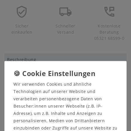
Sicher
Schneller
Kostenlose
einkaufen
Versand
Beratung
05321 68599-0
Beschreibung
Prospekte
Produktsicherheit
Wir verwenden Cookies und ähnliche
Technologien auf unserer Website und
Produktbewertung
verarbeiten personenbezogene Daten von
Besucher:innen unserer Webseite (z.B. IP-
Adresse), um z.B. Inhalte und Anzeigen zu
personalisieren, Medien von Drittanbietern
Massivholz Nachtkommode
einzubinden oder Zugriffe auf unsere Website zu
mit Schublade EASY SLEEP