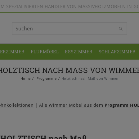
BEIM SPEZIALISIERTEN HÄNDLER VON MASSIVHOLZMÖBELN IN G
DERZIMMER
FLURMÖBEL
ESSZIMMER
SCHLAFZIMMER
HOLZTISCH NACH MASS VON WIMME
Home
Programme
Holztisch nach Maß von Wimmer
hnkollektionen
|
Alle Wimmer Möbel aus dem
Programm HOL
- HOLZTISCH nach Maß