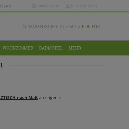
OSLAR
ANMELDEN
REGISTRIEREN
WARENKORB
0
Artikel für
0,00 EUR
WOHNZIMMER
BADMÖBEL
MEHR
R
ZTISCH nach Maß
anzeigen
>