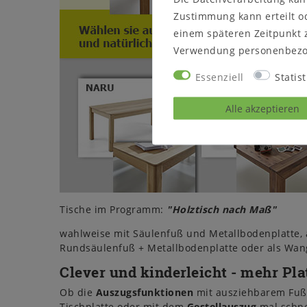
Zustimmung kann erteilt od
einem späteren Zeitpunkt 
Verwendung personenbezo
Essenziell
Statist
Alle akzeptieren
Tische im Programm:
"Holztisch nach Maß"
wahlweise mit Säulenfuß und Metallbodenplatte, a
Rundsäulenfuß + Metallbodenplatte oder als Wan
Clever und kinderleicht - mehr Pla
Ob die
Auszugsfunktionen
mit ausziehbarem Fuß
Tischplatte oder mit dem
Gestellauszug
mal schne