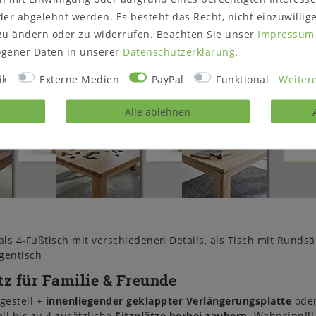
er abgelehnt werden. Es besteht das Recht, nicht einzuwillig
zu ändern oder zu widerrufen. Beachten Sie unser
Impressum
gener Daten in unserer
Daten­schutz­erklärung
.
ik
Externe Medien
PayPal
Funktional
Weitere
Alle ablehnen
ls 4-Fußtisch mit verschiedenen Details, als Tisch mit Runds
gentisch
tz für Familie & Freunde
gestell +
innenliegender geklappter Verlängerungsplatte
oder
ll bis zu 4 zusätzliche
Sitzplätze herbei zaubern
. Wahnsinn!!!