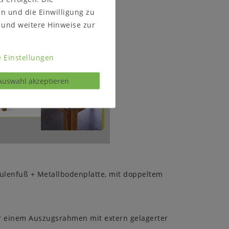
en und die Einwilligung zu
und weitere Hinweise zur
 Einstellungen
Auswahl akzeptieren
äulenfuß + Metallbodenplatte, mit doppeltem
 einem Auszugsrahmen mit extern gelagerter