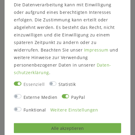
das minimalistische Design unterstreicht.
Die Datenverarbeitung kann mit Einwilligung
oder aufgrund eines berechtigten Interesses
Diese Kommode fügt sich harmonisch in
erfolgen. Die Zustimmung kann erteilt oder
verschiedene Wohnbereiche ein und verbindet
abgelehnt werden. Es besteht das Recht, nicht
Funktionalität mit schlichter Eleganz.
einzuwilligen und die Einwilligung zu einem
späteren Zeitpunkt zu ändern oder zu
widerrufen. Beachten Sie unser
Impressum
und
weitere Hinweise zur Verwendung
personenbezogener Daten in unserer
Daten­
Beschreibung:
schutz­erklärung
.
3 große Schubladen auf Metallauszügen
2 kleine Schubladen auf Metallauszügen
Essenziell
Statistik
mit Push-to-Open-Funktion
mit Bodenrahmen und Metallfüßen
Externe Medien
PayPal
Holz:
Wildeiche massiv
Funktional
Weitere Einstellungen
stabverleimt (durchgehende Lamellen)
Oberfläche:
natur geölt
Alle akzeptieren