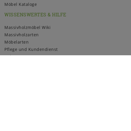
Möbel Kataloge
WISSENSWERTES & HILFE
Massivholzmöbel Wiki
Massivholzarten
Möbelarten
Pflege und Kundendienst
Holzmuster
ZAHLUNGSARTEN