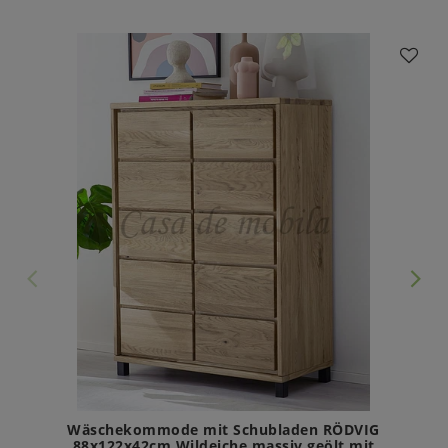
Wäschekommode mit Schubladen RÖDVIG
88x122x42cm Wildeiche massiv geölt mit