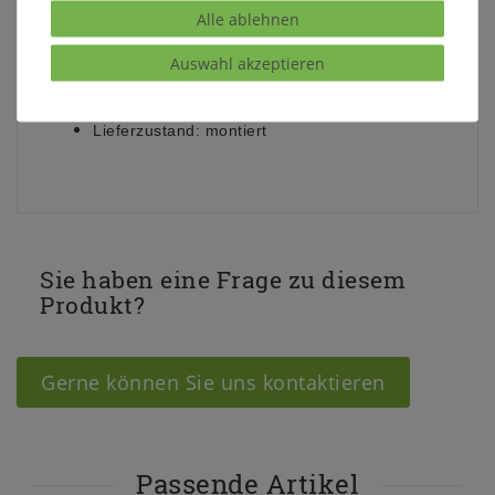
Maße:
ca.
Alle ablehnen
Breite 88 cm
Höhe 100 cm
Auswahl akzeptieren
Tiefe 42 cm
Lieferzustand:
montiert
Sie haben eine Frage zu diesem
Produkt?
Gerne können Sie uns kontaktieren
Passende Artikel