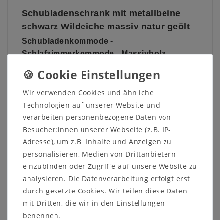
Schubladenschrank mit metallbeine
schwarz Wildeiche massiv natur geölt
Schubladenkommode -
Schlafzimmerkommode - Massivholz
Die Schubladenkommode RÖDVIG überzeugt durch
Wir verwenden Cookies und ähnliche
ihr zeitloses Design und die hochwertige
Technologien auf unserer Website und
Verarbeitung aus massivem Wildeichenholz. Mit
verarbeiten personenbezogene Daten von
Maßen von 88 cm Breite, 100 cm Höhe und 42 cm
Besucher:innen unserer Webseite (z.B. IP-
Tiefe bietet sie großzügigen Stauraum für Kleidung,
Adresse), um z.B. Inhalte und Anzeigen zu
Wäsche oder andere persönliche Gegenstände.
personalisieren, Medien von Drittanbietern
Die geölte Oberfläche betont die natürliche
einzubinden oder Zugriffe auf unsere Website zu
Maserung des Holzes und verleiht der Kommode
analysieren. Die Datenverarbeitung erfolgt erst
eine warme, einladende Ausstrahlung. Die fünf
durch gesetzte Cookies. Wir teilen diese Daten
geräumigen Schubladen sind mit einer grifflosen
mit Dritten, die wir in den Einstellungen
Push-to-Open-Funktion ausgestattet, die ein
benennen.
müheloses Öffnen und Schließen ermöglicht und