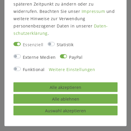
späteren Zeitpunkt zu ändern oder zu
widerrufen. Beachten Sie unser
Impressum
und
Beschreibung:
Sitzbank mit Rückenlehne
weitere Hinweise zur Verwendung
mit Stauraum unter der
personenbezogener Daten in unserer
Daten­
Sitzfläche
schutz­erklärung
.
Truhenfach Innenhöhe ca. 17
cm
Essenziell
Statistik
Sitzhöhe ca. 46,5 cm
Externe Medien
PayPal
wahlweise mit oder ohne
Armlehnen
Funktional
Weitere Einstellungen
ca. Maße:
B 82 x H 93 x T 46 cm
Holz:
Kiefer massiv
Alle akzeptieren
Oberfläche:
bernsteinfarben lackiert
Alle ablehnen
Lieferzustand:
zerlegt zur Selbstmontage
Auswahl akzeptieren