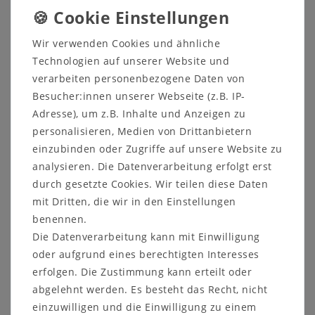
Sitzbank mit Stauraum
Wir verwenden Cookies und ähnliche
wahlweise mit oder ohne
Technologien auf unserer Website und
Armlehnee
verarbeiten personenbezogene Daten von
Kiefer massiv Goldbraunfarben
Besucher:innen unserer Webseite (z.B. IP-
lackiert
Adresse), um z.B. Inhalte und Anzeigen zu
Andere Artikel des Programms finden Sie
personalisieren, Medien von Drittanbietern
HIER!
einzubinden oder Zugriffe auf unsere Website zu
analysieren. Die Datenverarbeitung erfolgt erst
Diese landhausstil Sitzbank verfügt über eine
durch gesetzte Cookies. Wir teilen diese Daten
Rückenlehne. Sie wird wahlweise mit oder
mit Dritten, die wir in den Einstellungen
ohne Armlehnen ausgeliefert.
benennen.
Die Datenverarbeitung kann mit Einwilligung
Die Sitzfläche lässt sich aufklappen. Darunter
oder aufgrund eines berechtigten Interesses
befindet sich ein Stauraum.
erfolgen. Die Zustimmung kann erteilt oder
abgelehnt werden. Es besteht das Recht, nicht
einzuwilligen und die Einwilligung zu einem