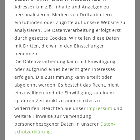
Adresse), um z.B. Inhalte und Anzeigen zu
personalisieren, Medien von Drittanbietern
einzubinden oder Zugriffe auf unsere Website zu
analysieren. Die Datenverarbeitung erfolgt erst
Weitere Informationen zum
durch gesetzte Cookies. Wir teilen diese Daten
Möbelstück
mit Dritten, die wir in den Einstellungen
benennen.
Details:
Die Datenverarbeitung kann mit Einwilligung
mit Rückenlehne
oder aufgrund eines berechtigten Interesses
Maße:
erfolgen. Die Zustimmung kann erteilt oder
Breite: 140 cm
abgelehnt werden. Es besteht das Recht, nicht
Höhe: 86 cm
einzuwilligen und die Einwilligung zu einem
Tiefe: 47 cm
späteren Zeitpunkt zu ändern oder zu
Sitzplattenstärke: 4 cm
widerrufen. Beachten Sie unser
Impressum
und
Pfosten Stärke ca.: 10 x 10 cm
weitere Hinweise zur Verwendung
Weitere Informationen zum
personenbezogener Daten in unserer
Daten­
Programm:
schutz­erklärung
.
Holzart (wahlweise):