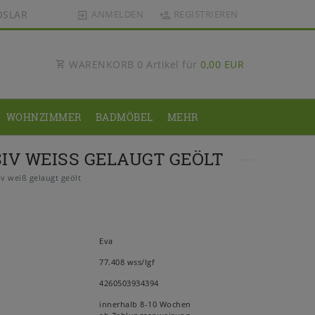
OSLAR
ANMELDEN
REGISTRIEREN
WARENKORB
0
Artikel für
0,00 EUR
WOHNZIMMER
BADMÖBEL
MEHR
V WEISS GELAUGT GEÖLT
v weiß gelaugt geölt
Eva
77.408 wss/lgf
4260503934394
innerhalb 8-10 Wochen