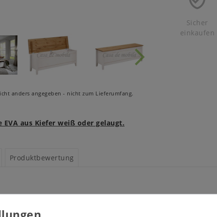
Sicher
einkaufen
cht anders angegeben - nicht zum Lieferumfang.
 EVA aus Kiefer weiß oder gelaugt.
Produktbewertung
Maße: ca. B 135 x H 47 
eiß gelaugt geölt
Innenmaße: ca. B 111 x 