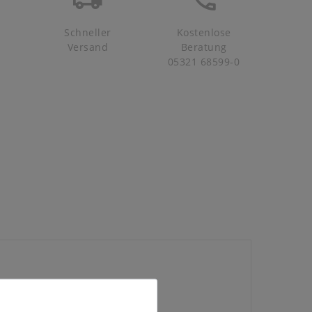
Schneller
Kostenlose
Versand
Beratung
05321 68599-0
x T 38 cm
H 33,0 x T 32,6 cm