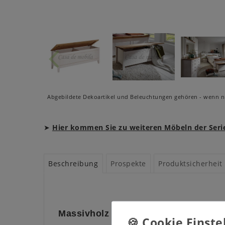
Abgebildete Dekoartikel und Beleuchtungen gehören - wenn ni
➤
Hier kommen Sie zu weiteren Möbeln der Serie
Beschreibung
Prospekte
Produktsicherheit
Massivholz Siztruhe Kiefer massiv w