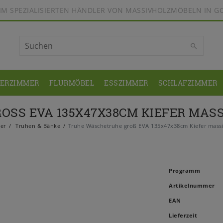
BEIM SPEZIALISIERTEN HÄNDLER VON MASSIVHOLZMÖBELN IN G
DERZIMMER
FLURMÖBEL
ESSZIMMER
SCHLAFZIMMER
SS EVA 135X47X38CM KIEFER MASSI
er
Truhen & Bänke
Truhe Wäschetruhe groß EVA 135x47x38cm Kiefer massi
Programm
Artikelnummer
EAN
Lieferzeit