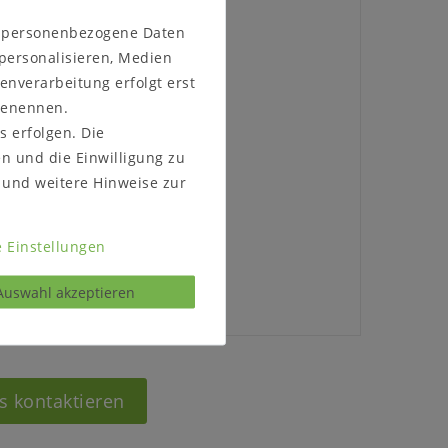
m Truhenboden: 9 cm
n personenbezogene Daten
 personalisieren, Medien
enverarbeitung erfolgt erst
t und gelaugt geölt abgesetzt
 benennen.
s erfolgen. Die
en und die Einwilligung zu
lbstmontage geliefert!
und weitere Hinweise zur
 Einstellungen
Auswahl akzeptieren
s kontaktieren