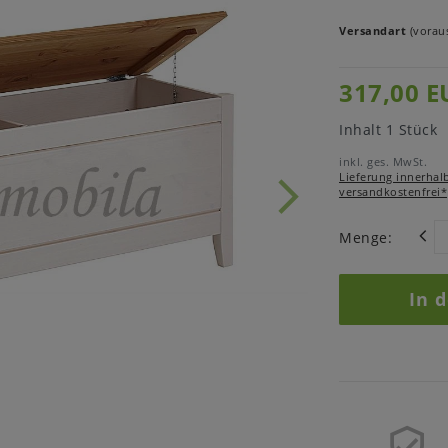
Versandart
(voraus
317,00 E
Inhalt
1
Stück
inkl. ges. MwSt.
Lieferung innerhal
versandkostenfrei*
Menge:
In 