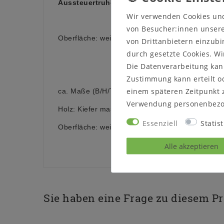
Aussteuertruhe, Truhe, Hochzeitstruhe kiefer
Wir verwenden Cookies un
von Besucher:innen unserer
Oberfläche: weiß lackiert und gelaugt geölt
von Drittanbietern einzubi
durch gesetzte Cookies. Wi
Die Datenverarbeitung kann
Zustimmung kann erteilt od
einem späteren Zeitpunkt 
ca. Maße (B/H/T): 135 x 47 x 38 cm
Verwendung personenbezo
Holz: Kiefer massiv
Essenziell
Statist
Oberfläche: weiß lackiert und gelaugt geölt abge
Alle akzeptieren
Sie haben eine Frage zu diesem P