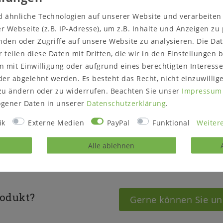
 massiv weiß gelaugt geölt
Bodenfreiheit unter de
d ähnliche Technologien auf unserer Website und verarbeite
 Webseite (z.B. IP-Adresse), um z.B. Inhalte und Anzeigen zu
Holz:
Kiefer massiv
nden oder Zugriffe auf unsere Website zu analysieren. Die Dat
Oberfläche:
weiß lackier
r teilen diese Daten mit Dritten, die wir in den Einstellungen
 mit Einwilligung oder aufgrund eines berechtigten Interesse
Lieferzustand:
zerlegt
er abgelehnt werden. Es besteht das Recht, nicht einzuwillig
Die Möbel werden zur Se
zu ändern oder zu widerrufen. Beachten Sie unser
Impressum
gener Daten in unserer
Daten­schutz­erklärung
.
ik
Externe Medien
PayPal
Funktional
Weitere
setzt
Alle ablehnen
rodukt?
Gerne können Sie un