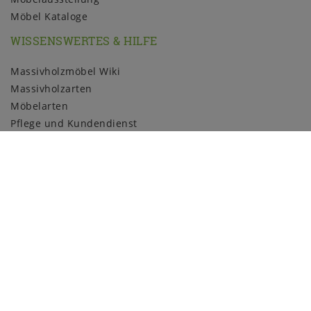
Möbel Kataloge
WISSENSWERTES & HILFE
Massivholzmöbel Wiki
Massivholzarten
Möbelarten
Pflege und Kundendienst
Holzmuster
ZAHLUNGSARTEN