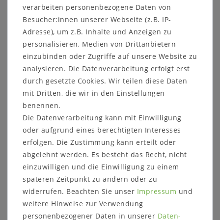
In den Warenkorb
verarbeiten personenbezogene Daten von
Besucher:innen unserer Webseite (z.B. IP-
Adresse), um z.B. Inhalte und Anzeigen zu
personalisieren, Medien von Drittanbietern
einzubinden oder Zugriffe auf unsere Website zu
analysieren. Die Datenverarbeitung erfolgt erst
durch gesetzte Cookies. Wir teilen diese Daten
mit Dritten, die wir in den Einstellungen
Sicher
Schneller
Kostenlose
benennen.
einkaufen
Versand
Beratung
Die Datenverarbeitung kann mit Einwilligung
05321 68599-0
oder aufgrund eines berechtigten Interesses
erfolgen. Die Zustimmung kann erteilt oder
Beschreibung
abgelehnt werden. Es besteht das Recht, nicht
einzuwilligen und die Einwilligung zu einem
Pflegemittel/Zubehör
späteren Zeitpunkt zu ändern oder zu
widerrufen. Beachten Sie unser
Impressum
und
Prospekte
weitere Hinweise zur Verwendung
Produktsicherheit
personenbezogener Daten in unserer
Daten­