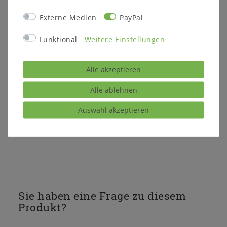
Externe Medien
PayPal
Funktional
Weitere Einstellungen
Alle akzeptieren
Beschreibung:
Vorhang für 1 Bettseite
Alle ablehnen
passend zum mittelhohen Hochbett
Farbe 22 - Türkisblau
Auswahl akzeptieren
Höhe:
ca. 104 cm
Sie haben eine Frage zu diesem
Produkt?