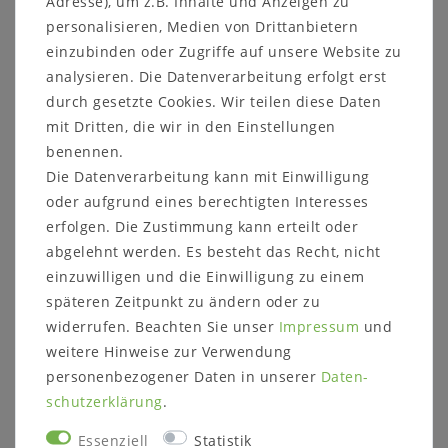
Adresse), um z.B. Inhalte und Anzeigen zu
personalisieren, Medien von Drittanbietern
einzubinden oder Zugriffe auf unsere Website zu
Sicher
Schneller
Kostenlose
analysieren. Die Datenverarbeitung erfolgt erst
einkaufen
Versand
Beratung
durch gesetzte Cookies. Wir teilen diese Daten
05321 68599-0
mit Dritten, die wir in den Einstellungen
➤
Hier finden Sie weitere Möbel aus der Kindermöbel-
benennen.
Serie INFANSKIDS.
Die Datenverarbeitung kann mit Einwilligung
➤
Hier finden Sie weitere Möbel aus der Kindermöbel-
oder aufgrund eines berechtigten Interesses
Serie TOBYKIDS.
erfolgen. Die Zustimmung kann erteilt oder
abgelehnt werden. Es besteht das Recht, nicht
einzuwilligen und die Einwilligung zu einem
Beschreibung
späteren Zeitpunkt zu ändern oder zu
widerrufen. Beachten Sie unser
Impressum
und
Prospekte
weitere Hinweise zur Verwendung
Produktsicherheit
personenbezogener Daten in unserer
Daten­
schutz­erklärung
.
Produktbewertung
Essenziell
Statistik