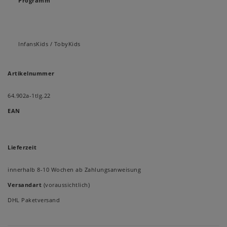
Programm
InfansKids / TobyKids
Artikelnummer
64.902a-1tlg.22
EAN
Lieferzeit
innerhalb 8-10 Wochen ab Zahlungsanweisung
Versandart
(voraussichtlich)
DHL Paketversand