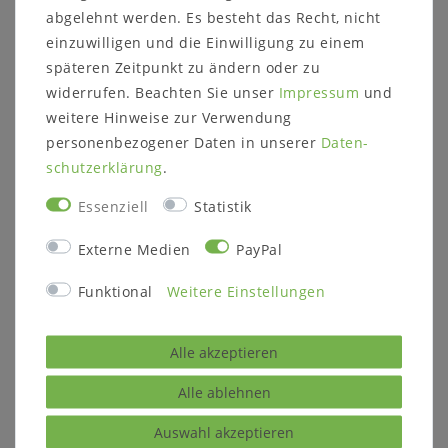
Maße:
abgelehnt werden. Es besteht das Recht, nicht
Breite: 58 cm
einzuwilligen und die Einwilligung zu einem
Höhe: 83 cm
späteren Zeitpunkt zu ändern oder zu
Tiefe: 60 cm
widerrufen. Beachten Sie unser
Impressum
und
Sitzhöhe: 46 cm
weitere Hinweise zur Verwendung
Details:
personenbezogener Daten in unserer
Daten­
mit Stoffpolster
schutz­erklärung
.
Essenziell
Statistik
Weitere Informationen zum Programm:
Externe Medien
PayPal
Holzart:
Esche massiv
Funktional
Weitere Einstellungen
Massivholz ist ein organisches Material, das
sich an die jeweiligen Umgebungsbedingungen
anpasst. Im Laufe der Zeit können
Alle akzeptieren
Farbveränderungen und Rissbildungen
entstehen, verstärkt durch Sonneneinstrahlung
Alle ablehnen
oder starke Lichtquellen.
Auswahl akzeptieren