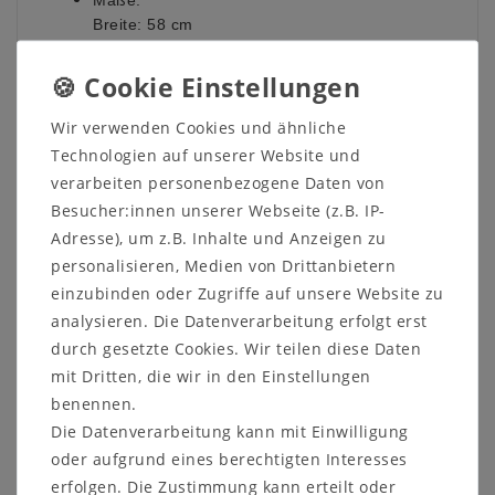
Maße:
Breite: 58 cm
Höhe: 83 cm
Tiefe: 60 cm
Sitzhöhe: 46 cm
Wir verwenden Cookies und ähnliche
Holzart:
Technologien auf unserer Website und
Esche massiv
verarbeiten personenbezogene Daten von
Besucher:innen unserer Webseite (z.B. IP-
Polsterauswahl:
Adresse), um z.B. Inhalte und Anzeigen zu
Impala
personalisieren, Medien von Drittanbietern
Kontaktieren Sie uns auf unserer Internetseite oder
einzubinden oder Zugriffe auf unsere Website zu
rufen Sie uns direkt an unter 05321-685990. Wir
analysieren. Die Datenverarbeitung erfolgt erst
helfen Ihnen gerne weiter!
durch gesetzte Cookies. Wir teilen diese Daten
mit Dritten, die wir in den Einstellungen
benennen.
Die Datenverarbeitung kann mit Einwilligung
oder aufgrund eines berechtigten Interesses
Informationen zum Möbelstück:
erfolgen. Die Zustimmung kann erteilt oder