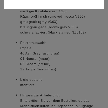
Oberfläche: wahlweise
natur geölt (light natural V353)
weiß geölt (white wash C16)
Räucheröl-finish (smoked mocca V350)
grau geölt (grey V363)
braungrau geölt (brown grey V365)
schwarz lackiert (black stained NZL182)
Polsterauswahl:
Impala
40 Ash Grey (aschgrau)
01 Natural (natur)
02 Cream (creme)
12 Taupe (braungrau)
Lieferzustand:
montiert
Hinweis zur Anlieferung:
Bitte prüfen Sie vor dem Bestellen, ob das
Möbelstück durch Ihr Treppenhaus/Zugänge