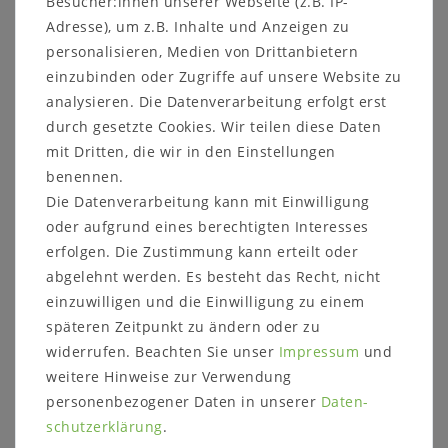
Besucher:innen unserer Webseite (z.B. IP-
Details:
Adresse), um z.B. Inhalte und Anzeigen zu
4 Schubladen mit Tip-on Beschlag und
personalisieren, Medien von Drittanbietern
Selbsteinzug
einzubinden oder Zugriffe auf unsere Website zu
1 Tür, dahinter 1 Einlegeboden
analysieren. Die Datenverarbeitung erfolgt erst
durch gesetzte Cookies. Wir teilen diese Daten
Maße:
mit Dritten, die wir in den Einstellungen
Breite: 105 cm
Höhe: 80 cm
benennen.
Tiefe: 45 cm
Die Datenverarbeitung kann mit Einwilligung
oder aufgrund eines berechtigten Interesses
erfolgen. Die Zustimmung kann erteilt oder
Weitere Informationen zum
abgelehnt werden. Es besteht das Recht, nicht
Programm:
einzuwilligen und die Einwilligung zu einem
Holzart:
späteren Zeitpunkt zu ändern oder zu
Wildeiche massiv geölt
widerrufen. Beachten Sie unser
Impressum
und
stabverleimt
weitere Hinweise zur Verwendung
personenbezogener Daten in unserer
Daten­
Massivholz ist ein organisches Material, das
schutz­erklärung
.
sich an die jeweiligen Umgebungsbedingungen