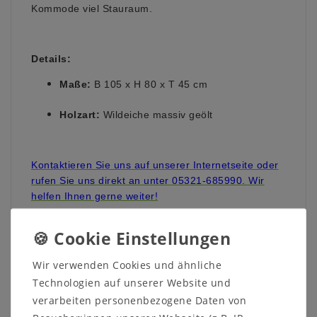
Kommode viel Stauraum.
Details:
Maße:
B 105 x H 80 x T 45 cm
Holzart:
Wildeiche massiv geölt
Kontaktieren Sie uns auf unserer Internetseite oder
rufen Sie uns direkt an unter 05321-685990. Wir
helfen Ihnen gerne weiter!
Wir verwenden Cookies und ähnliche
Technologien auf unserer Website und
Weitere Informationen zum
verarbeiten personenbezogene Daten von
Möbelstück: