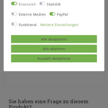
anpasst. Im Laufe der Zeit können
Essenziell
Statistik
Farbveränderungen
und Rissbildungen
entstehen, verstärkt durch
Externe Medien
PayPal
Sonneneinstrahlung, starke Lichtquellen, als
auch Temperatur und Luftfeuchtigkeit der
Funktional
Weitere Einstellungen
Umgebung.
Lieferzustand:
Alle akzeptieren
montiert
Alle ablehnen
Hinweis zur Anlieferung:
Auswahl akzeptieren
Bitte prüfen Sie vor dem Bestellen, ob das
Möbelstück durch Ihr Treppenhaus/die
Zugänge passt.
Sie haben eine Frage zu diesem
Produkt?