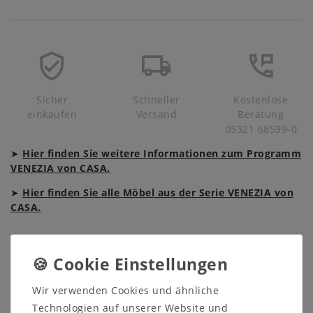
Sicher
Schneller
Kostenlose
einkaufen
Versand
Beratung
05321 68599-0
➤
Hier finden Sie weitere Informationen zum Programm
VENEZIA von CASA.
➤
Hier finden Sie alle Möbel aus der Serie VENEZIA von
CASA.
Beschreibung
Produktsicherheit
Wir verwenden Cookies und ähnliche
Technologien auf unserer Website und
Produktbewertung