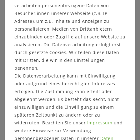
verarbeiten personenbezogene Daten von
Besucher:innen unserer Webseite (z.B. IP-
Adresse), um z.B. Inhalte und Anzeigen zu
personalisieren, Medien von Drittanbietern
Massivholz Konsolentisch mit
einzubinden oder Zugriffe auf unsere Website zu
schubladen Venezia weiß Shabby Chic
analysieren. Die Datenverarbeitung erfolgt erst
Telefontisch - Wandtisch - weiß antik
durch gesetzte Cookies. Wir teilen diese Daten
mit Dritten, die wir in den Einstellungen
Beschreibung:
Mit 2 Schubladen
Holz:
Pappel massiv
benennen.
Oberfläche:
Weiß Vintage / Shabby Chic
Die Datenverarbeitung kann mit Einwilligung
ca. Maße (B/H/T):
79 x 80 x 39 cm
oder aufgrund eines berechtigten Interesses
Lieferzustand:
Montiert
erfolgen. Die Zustimmung kann erteilt oder
abgelehnt werden. Es besteht das Recht, nicht
einzuwilligen und die Einwilligung zu einem
späteren Zeitpunkt zu ändern oder zu
widerrufen. Beachten Sie unser
Impressum
und
Artikelbeschreibung: mit 2 Schubladen
weitere Hinweise zur Verwendung
personenbezogener Daten in unserer
Daten­