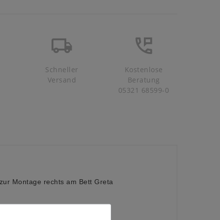
Schneller
Kostenlose
Versand
Beratung
05321 68599-0
zur Montage rechts am Bett Greta
natur lackiert