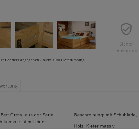
Sicher
einkaufen
cht anders angegeben - nicht zum Lieferumfang.
wertung
ett Greta; aus der Serie
Beschreibung: mit Schublade, 
tkonsole ist mit einer
Holz: Kiefer massiv
t sich den jeweiligen
Oberfläche: gelaugt geölt oder 