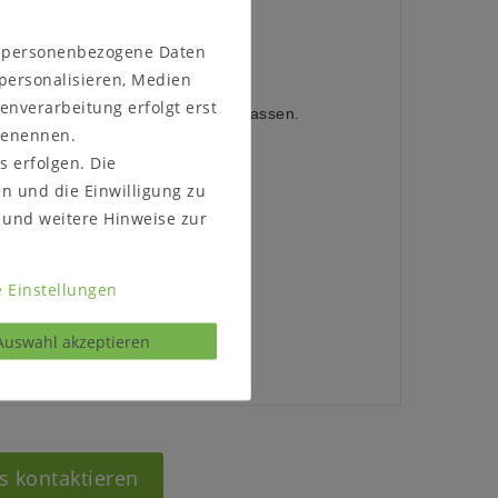
4 cm
n personenbezogene Daten
 personalisieren, Medien
enverarbeitung erfolgt erst
die Möbel durch ihr Treppenhaus passen.
 benennen.
s erfolgen. Die
en und die Einwilligung zu
und weitere Hinweise zur
 Einstellungen
Auswahl akzeptieren
s kontaktieren