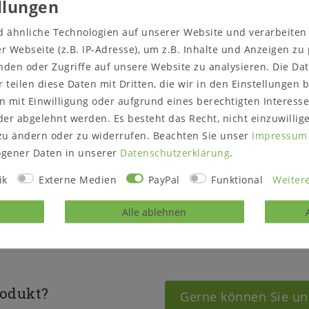
sse und Oberflächendetails
Maße (B/H/T) ca.: 45 x 19 x 3
d ähnliche Technologien auf unserer Website und verarbeite
Lieferzustand: montiert
 Webseite (z.B. IP-Adresse), um z.B. Inhalte und Anzeigen zu
nden oder Zugriffe auf unsere Website zu analysieren. Die Dat
Hinweis: Bitte prüfen sie, ob 
s am Bett Greta
r teilen diese Daten mit Dritten, die wir in den Einstellungen
 mit Einwilligung oder aufgrund eines berechtigten Interesse
er abgelehnt werden. Es besteht das Recht, nicht einzuwillig
zu ändern oder zu widerrufen. Beachten Sie unser
Impressum
gener Daten in unserer
Daten­schutz­erklärung
.
ik
Externe Medien
PayPal
Funktional
Weitere
hr Treppenhaus passen.
Alle ablehnen
rodukt?
Gerne können Sie un