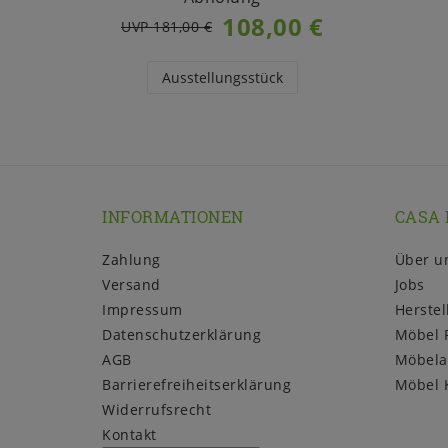
108,00 €
UVP 181,00 €
Ausstellungsstück
INFORMATIONEN
CASA 
Zahlung
Über u
Versand
Jobs
Impressum
Herstel
Daten­schutz­erklärung
Möbel 
AGB
Möbela
Barrierefreiheitserklärung
Möbel 
Widerrufs­recht
Kontakt