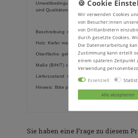
Umweltbedingungen an. Leichter Verzug, Haarri
sind Qualitätsmerkmale des Materials.
Wir verwenden Cookies un
von Besucher:innen unserer
von Drittanbietern einzubi
Beschreibung: mit Schublade, zur Montage recht
durch gesetzte Cookies. Wi
Holz: Kiefer massiv
Die Datenverarbeitung kann
Zustimmung kann erteilt od
Oberfläche: gelaugt geölt oder natur lackiert
einem späteren Zeitpunkt 
Maße (B/H/T) ca.: 45 x 19 x 34 cm
Verwendung personenbezo
Lieferzustand: montiert
Essenziell
Statist
Hinweis: Bitte prüfen sie, ob die Möbel durch i
Alle akzeptieren
Sie haben eine Frage zu diesem P