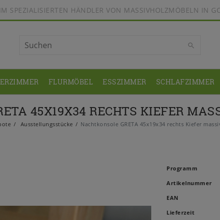
BEIM SPEZIALISIERTEN HÄNDLER VON MASSIVHOLZMÖBELN IN G
DERZIMMER
FLURMÖBEL
ESSZIMMER
SCHLAFZIMMER
ETA 45X19X34 RECHTS KIEFER MAS
bote
Ausstellungsstücke
Nachtkonsole GRETA 45x19x34 rechts Kiefer massi
Programm
Artikelnummer
EAN
Lieferzeit