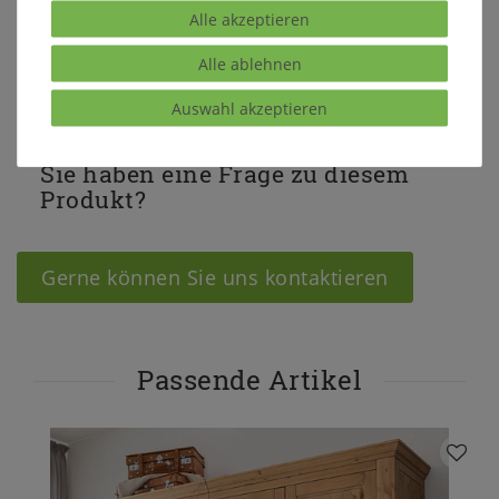
Alle akzeptieren
Zugänge passt.
Alle ablehnen
Auswahl akzeptieren
Sie haben eine Frage zu diesem
Produkt?
Gerne können Sie uns kontaktieren
Passende Artikel