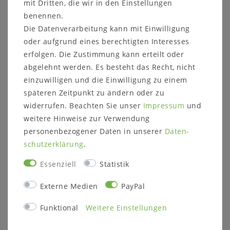
mit Dritten, die wir in den Einstellungen
Weitere Informationen zum Programm:
benennen.
Holzart:
Die Datenverarbeitung kann mit Einwilligung
Kiefer
oder aufgrund eines berechtigten Interesses
Massivholz ist ein organisches Material, das
erfolgen. Die Zustimmung kann erteilt oder
sich an die jeweiligen Umgebungsbedingungen
abgelehnt werden. Es besteht das Recht, nicht
anpasst. Im Laufe der Zeit können
einzuwilligen und die Einwilligung zu einem
Farbveränderungen und Rissbildungen
späteren Zeitpunkt zu ändern oder zu
entstehen, verstärkt durch
widerrufen. Beachten Sie unser
Impressum
und
Sonneneinstrahlung, starke Lichtquellen, als
weitere Hinweise zur Verwendung
auch Temperatur und Luftfeuchtigkeit der
Umgebung
personenbezogener Daten in unserer
Daten­
schutz­erklärung
.
Oberfläche:
eichefarben gebeizt/geölt
Essenziell
Statistik
Lieferzustand:
Externe Medien
PayPal
zerlegbar
Funktional
Weitere Einstellungen
Hinweis zur Anlieferung:
Bitte prüfen Sie vor dem Bestellen, ob das
Möbelstück durch Ihr Treppenhaus/die