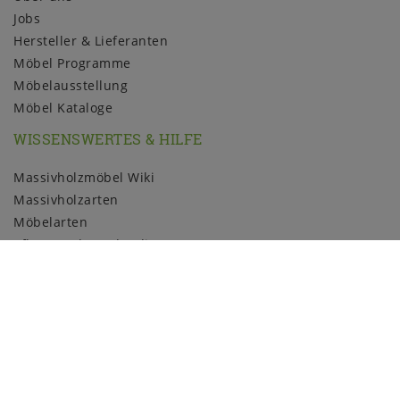
Jobs
Hersteller & Lieferanten
Möbel Programme
Möbelausstellung
Möbel Kataloge
WISSENSWERTES & HILFE
Massivholzmöbel Wiki
Massivholzarten
Möbelarten
Pflege und Kundendienst
Holzmuster
ZAHLUNGSARTEN