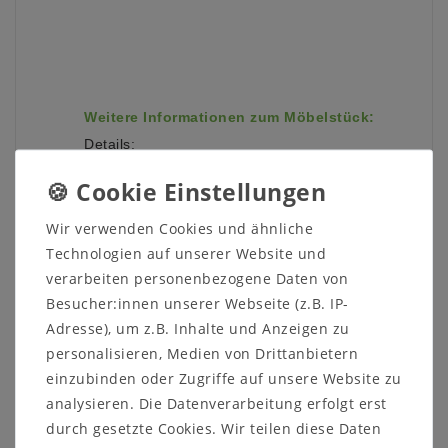
Weitere Informationen zum Möbelstück:
Details:
Kiefer massiv gewachst
Unikat
Fronten geriffelt
Wir verwenden Cookies und ähnliche
Anschlag ist beidseitig (links/rechts)
Technologien auf unserer Website und
montierbar
Natürliches Spannungsfeld - Wölbungen und
verarbeiten personenbezogene Daten von
Risse sind naturbedingt
Besucher:innen unserer Webseite (z.B. IP-
Adresse), um z.B. Inhalte und Anzeigen zu
Maße:
personalisieren, Medien von Drittanbietern
Breite: 48 cm
einzubinden oder Zugriffe auf unsere Website zu
Höhe: 60 cm
Tiefe: 39 cm
analysieren. Die Datenverarbeitung erfolgt erst
durch gesetzte Cookies. Wir teilen diese Daten