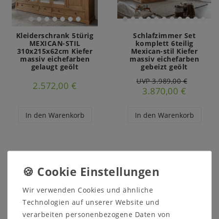
Kleiderschrank 5türig
Schlafzimmer Set
MEXICAN-STIL
komplett 6teilig
310x215x62cm Kiefer
Mexican-stil Kiefer
massiv eichefarben
massiv eichefarben
gelaugt geölt
gebeizt geölt
UVP 3.989,00 €
2.572,00 €
3.870,00 €
In den Warenkorb
In den Warenkorb
Wir verwenden Cookies und ähnliche
Technologien auf unserer Website und
verarbeiten personenbezogene Daten von