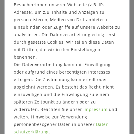
Besucher:innen unserer Webseite (z.B. IP-
Adresse), um z.B. Inhalte und Anzeigen zu
Holzbank mit Ablage
Schlafzimmer Set
MEXICAN-STIL
komplett 6teilig
personalisieren, Medien von Drittanbietern
140x43x36cm Kiefer
Mexican-stil Kiefer
massiv eichefarben
massiv eichefarbig
einzubinden oder Zugriffe auf unsere Website zu
gelaugt geölt
gebeizt & geölt
analysieren. Die Datenverarbeitung erfolgt erst
UVP 4.515,00 €
durch gesetzte Cookies. Wir teilen diese Daten
230,00 €
4.420,00 €
mit Dritten, die wir in den Einstellungen
benennen.
In den Warenkorb
In den Warenkorb
Die Datenverarbeitung kann mit Einwilligung
oder aufgrund eines berechtigten Interesses
erfolgen. Die Zustimmung kann erteilt oder
abgelehnt werden. Es besteht das Recht, nicht
einzuwilligen und die Einwilligung zu einem
späteren Zeitpunkt zu ändern oder zu
widerrufen. Beachten Sie unser
Impressum
und
weitere Hinweise zur Verwendung
personenbezogener Daten in unserer
Daten­
schutz­erklärung
.