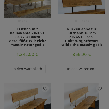
Esstisch mit
Rückenlehne für
Baumkante ZINGST
Sitzbank 180cm
220x75x100cm
ZINGST Eisen-
Metallfüße Wildeiche
Halterung schwarz
massiv natur geölt
Wildeiche massiv geölt
1.342,00 €
356,00 €
In den Warenkorb
In den Warenkorb