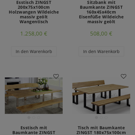
Esstisch ZINGST
Sitzbank mit
200x75x100cm
Baumkante ZINGST
Holzwangen Wildeiche
160x45x40cm
massiv geölt
Eisenfüße Wildeiche
Wangentisch
massiv geölt
1.258,00 €
508,00 €
In den Warenkorb
In den Warenkorb
Esstisch mit
Tisch mit Baumkante
Baumkante ZINGST
ZINGST 180x75x100cm