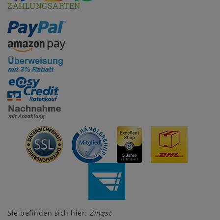
ZAHLUNGSARTEN
Sie befinden sich hier:
Zingst