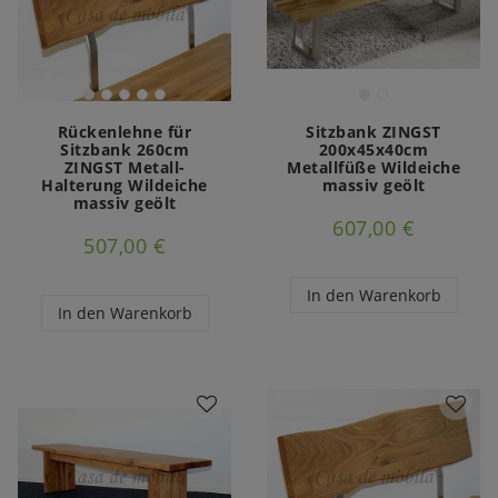
Rückenlehne für
Sitzbank ZINGST
Sitzbank 260cm
200x45x40cm
ZINGST Metall-
Metallfüße Wildeiche
Halterung Wildeiche
massiv geölt
massiv geölt
607,00 €
507,00 €
In den Warenkorb
In den Warenkorb