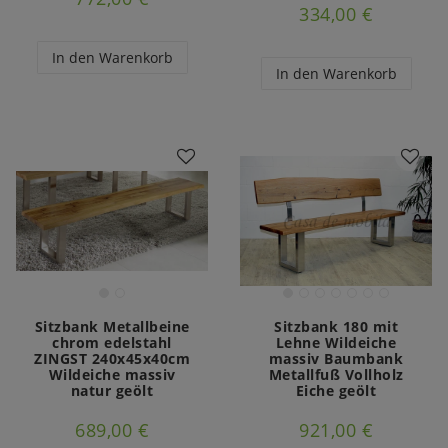
334,00 €
In den Warenkorb
In den Warenkorb
Sitzbank Metallbeine
Sitzbank 180 mit
chrom edelstahl
Lehne Wildeiche
ZINGST 240x45x40cm
massiv Baumbank
Wildeiche massiv
Metallfuß Vollholz
natur geölt
Eiche geölt
689,00 €
921,00 €