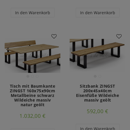
In den Warenkorb
In den Warenkorb
Tisch mit Baumkante
Sitzbank ZINGST
ZINGST 160x75x90cm
200x45x40cm
Metallbeine schwarz
Eisenfüße Wildeiche
Wildeiche massiv
massiv geölt
natur geölt
592,00 €
1.032,00 €
In den Warenkorb