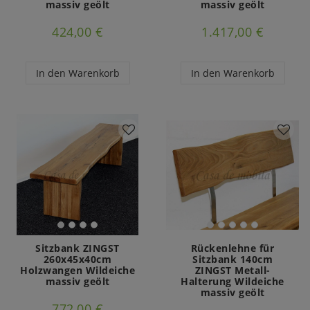
massiv geölt
massiv geölt
424,00 €
1.417,00 €
In den Warenkorb
In den Warenkorb
Sitzbank ZINGST
Rückenlehne für
260x45x40cm
Sitzbank 140cm
Holzwangen Wildeiche
ZINGST Metall-
massiv geölt
Halterung Wildeiche
massiv geölt
772,00 €