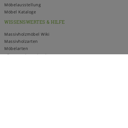
Möbelausstellung
Möbel Kataloge
WISSENSWERTES & HILFE
Massivholzmöbel Wiki
Massivholzarten
Möbelarten
Pflege und Kundendienst
Holzmuster
ZAHLUNGSARTEN