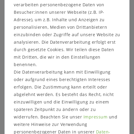
verarbeiten personenbezogene Daten von
Besucher:innen unserer Webseite (z.B. IP-
Rückenlehne für Sitzbank 180 -
Adresse), um z.B. Inhalte und Anzeigen zu
Wildeiche geölt
personalisieren, Medien von Drittanbietern
Banklehne Eiche
einzubinden oder Zugriffe auf unsere Website zu
analysieren. Die Datenverarbeitung erfolgt erst
Rückenlehne für Unikat-Sitzbank aus massiver
durch gesetzte Cookies. Wir teilen diese Daten
Wildeiche mit natürlicher Baumkante und Halterung
mit Dritten, die wir in den Einstellungen
in gebürsteter Edelstahl-Optik
benennen.
Die Datenverarbeitung kann mit Einwilligung
oder aufgrund eines berechtigten Interesses
erfolgen. Die Zustimmung kann erteilt oder
abgelehnt werden. Es besteht das Recht, nicht
Details:
einzuwilligen und die Einwilligung zu einem
Rückenlehne für Sitzbank mit Baumkante
späteren Zeitpunkt zu ändern oder zu
Metallverbindung aus gebürstetem Metall in
widerrufen. Beachten Sie unser
Impressum
und
Edelstahloptik (vernickelt)
weitere Hinweise zur Verwendung
Holz:
Wildeiche massiv
personenbezogener Daten in unserer
Daten­