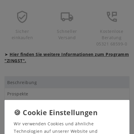
Sicher
Schneller
Kostenlose
einkaufen
Versand
Beratung
05321 68599-0
➤
Hier finden Sie weitere Informationen zum Programm
"ZINGST".
Beschreibung
Prospekte
Produktsicherheit
Produktbewertung
Wir verwenden Cookies und ähnliche
Technologien auf unserer Website und