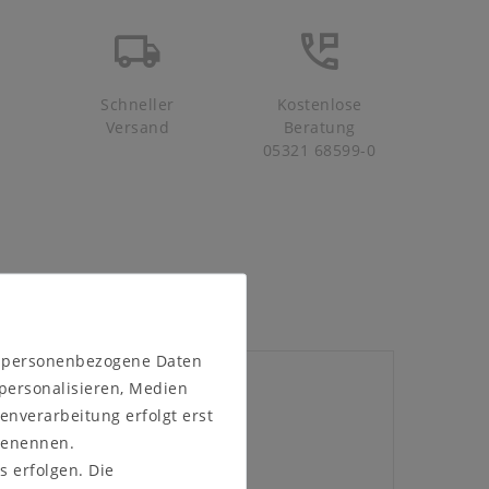
Schneller
Kostenlose
Versand
Beratung
05321 68599-0
n personenbezogene Daten
 personalisieren, Medien
enverarbeitung erfolgt erst
en
 benennen.
s erfolgen. Die