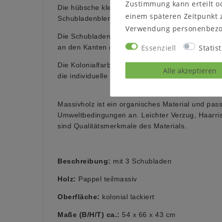
Zustimmung kann erteilt od
Die hübsche kleine Kommode verfügt über 3 Voll
einem späteren Zeitpunkt 
Schubladenblenden haben als schöner Kontrast 
Verwendung personenbezo
Die Schubladen laufen auf Holzschienen. Die Ob
Essenziell
Statist
an den Kanten gerundet gearbeitet.
Die Kolonialfarbe Lackierung gibt der Kommode 
Alle akzeptieren
die individuelle Maserung des Holzes sichtbar.
Massivholz ist ein organisches Material und pass
Umweltbedingungen an. Leichter Verzug, Haarri
sind Qualitätsmerkmale des Materials.
Beschreibung:
mit 3 Schubladen
Holz:
Pappel teilmassiv
Oberfläche:
kolonial lackiert
Maße (B/H/T) ca.:
54 x 66 x 43 cm