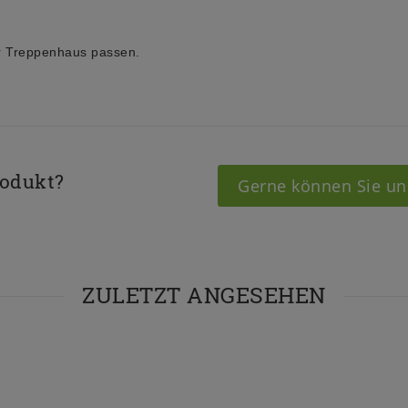
hr Treppenhaus passen.
rodukt?
Gerne können Sie un
ZULETZT ANGESEHEN