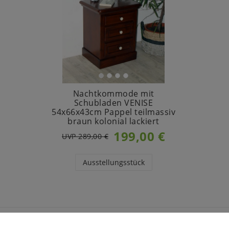
Nachtkommode mit
Schubladen VENISE
54x66x43cm Pappel teilmassiv
braun kolonial lackiert
199,00 €
UVP 289,00 €
Ausstellungsstück