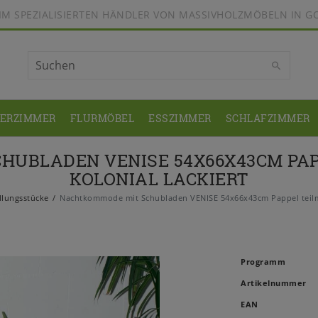
BEIM SPEZIALISIERTEN HÄNDLER VON MASSIVHOLZMÖBELN IN G
DERZIMMER
FLURMÖBEL
ESSZIMMER
SCHLAFZIMMER
HUBLADEN VENISE 54X66X43CM PAP
KOLONIAL LACKIERT
llungsstücke
Nachtkommode mit Schubladen VENISE 54x66x43cm Pappel teilma
Programm
Artikelnummer
EAN