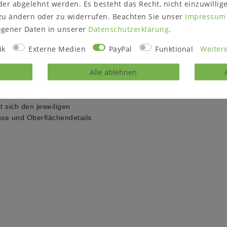
er abgelehnt werden. Es besteht das Recht, nicht einzuwillig
holzschubladen, die
Oberfläche: kolonial lackiert
zu ändern oder zu widerrufen. Beachten Sie unser
Impressum
helle Knöpfe.
gener Daten in unserer
Daten­schutz­erklärung
.
Maße (B/H/T) ca.: 54 x 66 x 4
erplatte des Schränkchens ist
Lieferzustand: montiert
ik
Externe Medien
PayPal
Funktional
Weitere
Hinweis: Bitte prüfen Sie, ob
einen edlen Glanz und lässt
Alle ablehnen
t sich den jeweiligen
sse und Oberflächendetails