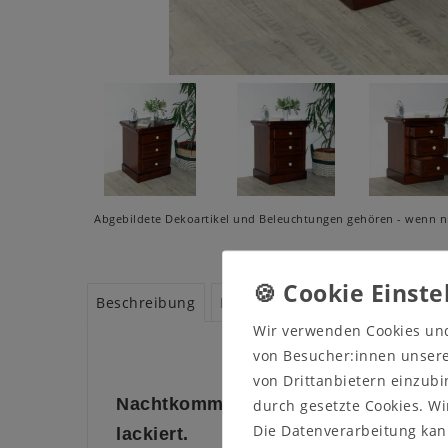
Abgebildete Dekoartikel und Beleuchtungen gehören - wenn ni
Beschreibung
Produktsicherheit
Produktbe
Wir verwenden Cookies un
von Besucher:innen unserer
von Drittanbietern einzubi
Nachtkommode mit 3 Schubkasten V
durch gesetzte Cookies. Wi
Die Datenverarbeitung kann
lackiert.