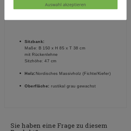
Auswahl akzeptieren
Sitzbank:
Maße: B 150 x H 85 x T 38 cm
mit Rückenlehne
Sitzhöhe: 47 cm
Holz:
Nordisches Massivholz (Fichte/Kiefer)
Oberfläche:
rustikal grau gewachst
Sie haben eine Frage zu diesem