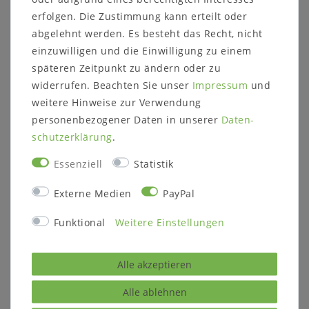
Sitzbank CHALET Fichte
erfolgen. Die Zustimmung kann erteilt oder
Auf dieser Sitzbank läßt sich das Leben genießen!
abgelehnt werden. Es besteht das Recht, nicht
Dickes Massivholz und das rustikale Design machen
einzuwilligen und die Einwilligung zu einem
diese Bank zum Hingucker.
späteren Zeitpunkt zu ändern oder zu
widerrufen. Beachten Sie unser
Impressum
und
Die Holznägel in den kompakten Bankbeinen
weitere Hinweise zur Verwendung
unterstützen den urigen Eindruck.
personenbezogener Daten in unserer
Daten­
Die kräftige Rückenlehne wird durch ein
schutz­erklärung
.
Metallgestell verstärkt. Die Bank ist grau gewachst.
Essenziell
Statistik
Sitzbank:
Externe Medien
PayPal
Maße: B 150 x H 85 x T 38 cm
mit Rückenlehne
Funktional
Weitere Einstellungen
Sitzhöhe: 47 cm
Alle akzeptieren
Holz:
Nordisches Massivholz (Fichte)
Alle ablehnen
Oberfläche:
rustikal grau gewachst