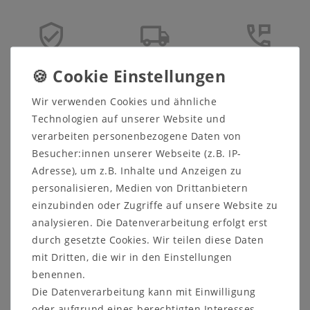
Sicher
Schneller
Kostenlose
einkaufen
Versand
Beratung
05321 68599-0
Wir verwenden Cookies und ähnliche
Technologien auf unserer Website und
➤
Hier finden Sie weitere passende Möbelstücke vom
verarbeiten personenbezogene Daten von
gleichen Hersteller.
Besucher:innen unserer Webseite (z.B. IP-
Adresse), um z.B. Inhalte und Anzeigen zu
personalisieren, Medien von Drittanbietern
Beschreibung
einzubinden oder Zugriffe auf unsere Website zu
Produktsicherheit
analysieren. Die Datenverarbeitung erfolgt erst
durch gesetzte Cookies. Wir teilen diese Daten
Produktbewertung
mit Dritten, die wir in den Einstellungen
benennen.
Die Datenverarbeitung kann mit Einwilligung
oder aufgrund eines berechtigten Interesses