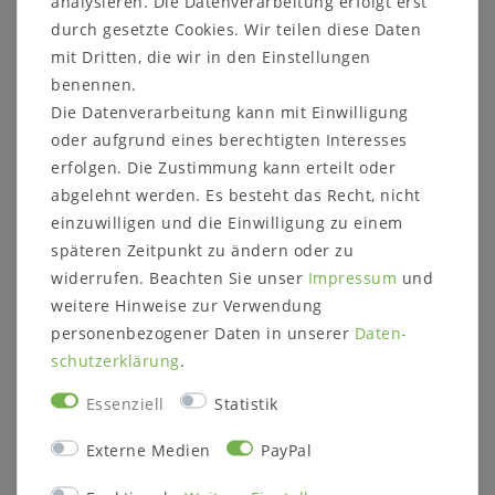
analysieren. Die Datenverarbeitung erfolgt erst
durch gesetzte Cookies. Wir teilen diese Daten
mit Dritten, die wir in den Einstellungen
kleines Bistrotisch-Set 5-teilig
benennen.
Landhaus
Die Datenverarbeitung kann mit Einwilligung
kleiner Bartisch mit 4 Barstühlen
oder aufgrund eines berechtigten Interesses
Kiefer massiv gelaugt geölt / weiß /
erfolgen. Die Zustimmung kann erteilt oder
honig / grau
abgelehnt werden. Es besteht das Recht, nicht
einzuwilligen und die Einwilligung zu einem
Andere Artikel des Programms finden Sie
späteren Zeitpunkt zu ändern oder zu
HIER!
widerrufen. Beachten Sie unser
Impressum
und
Der Bistrotisch hat eine Höhe von 103 cm und
weitere Hinweise zur Verwendung
eine quadratische Tischplatte.
personenbezogener Daten in unserer
Daten­
schutz­erklärung
.
Zum Lieferumfang gehören 4 Barhocker mit
einer Sitzhöhe von 74,5 cm.
Essenziell
Statistik
Externe Medien
PayPal