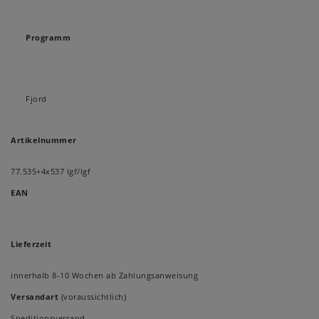
Programm
Fjord
Artikelnummer
77.535+4x537 lgf/lgf
EAN
Lieferzeit
innerhalb 8-10 Wochen ab Zahlungsanweisung
Versandart
(voraussichtlich)
Speditionsversand