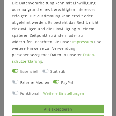
Die Datenverarbeitung kann mit Einwilligung
oder aufgrund eines berechtigten Interesses
erfolgen. Die Zustimmung kann erteilt oder
Informationen zum Möbelstück:
abgelehnt werden. Es besteht das Recht, nicht
einzuwilligen und die Einwilligung zu einem
Maße ca.:
späteren Zeitpunkt zu ändern oder zu
Breite: 220,4 cm
Höhe: 235,8 cm
widerrufen. Beachten Sie unser
Impressum
und
Tiefe: 21,0 cm
weitere Hinweise zur Verwendung
personenbezogener Daten in unserer
Daten­
Beschreibung:
schutz­erklärung
.
22 breite Regalböden
11 schmale Regalböden
Essenziell
Statistik
20 breite Regalfächer
10 schmale Regalfächer
Externe Medien
PayPal
Funktional
Weitere Einstellungen
Weitere Informationen zum
Programm:
Holz und Oberfläche wahlweise:
Alle akzeptieren
komplett parkettverleimt