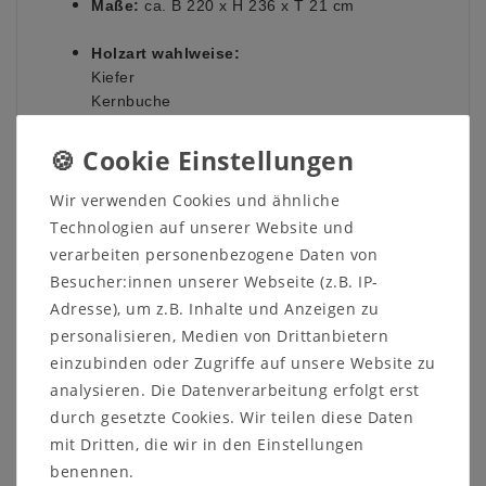
Maße:
ca. B 220 x H 236 x T 21 cm
Holzart wahlweise:
Kiefer
Kernbuche
Wildeiche
Oberfläche wahweise:
gelaugt/geölt
Wir verwenden Cookies und ähnliche
natur geölt
Technologien auf unserer Website und
bianco geölt
verarbeiten personenbezogene Daten von
natur lackiert
Besucher:innen unserer Webseite (z.B. IP-
weiß lackiert
Adresse), um z.B. Inhalte und Anzeigen zu
und weitere Farben
personalisieren, Medien von Drittanbietern
einzubinden oder Zugriffe auf unsere Website zu
Verarbeitung:
Massivholz
analysieren. Die Datenverarbeitung erfolgt erst
Anzahl Fächer:
30 Regalfächer
durch gesetzte Cookies. Wir teilen diese Daten
mit Dritten, die wir in den Einstellungen
benennen.