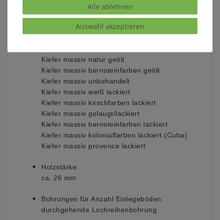
Kernbuche massiv natur geölt
Alle ablehnen
Wildeiche massiv natur geölt
Auswahl akzeptieren
komplett stabverleimt
Kiefer massiv gelaugt/geölt
Kiefer massiv natur lackiert
Kiefer massiv natur geölt
Kiefer massiv bernsteinfarben geölt
Kiefer massiv unbehandelt
Kiefer massiv weiß lackiert
Kiefer massiv kirschfarben lackiert
Kiefer massiv gelaugt/lackiert
Kiefer massiv bernsteinfarben lackiert
Kiefer massiv kolonialfarben lackiert (Cuba)
Kiefer massiv provence lackiert
Holzstärke:
ca. 26 mm
Bohrungen für Anzahl Einlegeböden:
durchgehende Lochreihenbohrung