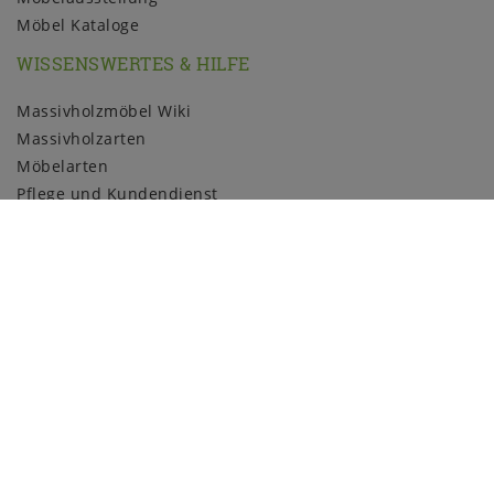
Möbel Kataloge
WISSENSWERTES & HILFE
Massivholzmöbel Wiki
Massivholzarten
Möbelarten
Pflege und Kundendienst
Holzmuster
ZAHLUNGSARTEN