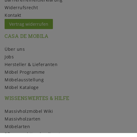
Widerrufs­recht
Kontakt
Vertrag widerrufen
CASA DE MOBILA
Über uns
Jobs
Hersteller & Lieferanten
Möbel Programme
Möbelausstellung
Möbel Kataloge
WISSENSWERTES & HILFE
Massivholzmöbel Wiki
Massivholzarten
Möbelarten
Pflege und Kundendienst