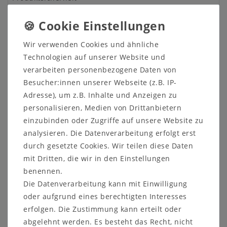
Produktbewertung
Wir verwenden Cookies und ähnliche
Technologien auf unserer Website und
Massivholz Wohnzimmertisch mit
verarbeiten personenbezogene Daten von
Schubladen Braun kolonial
Besucher:innen unserer Webseite (z.B. IP-
Adresse), um z.B. Inhalte und Anzeigen zu
Massivholz Couchtisch mit 2 Schubladen Pappel
personalisieren, Medien von Drittanbietern
massiv Braun Kolonialstil
einzubinden oder Zugriffe auf unsere Website zu
Beschreibung:
analysieren. Die Datenverarbeitung erfolgt erst
Wohnzimmertisch mit Fräsung
durch gesetzte Cookies. Wir teilen diese Daten
2 Schubladen nicht durchgehend
mit Dritten, die wir in den Einstellungen
Rückseite wie Seitenansicht
benennen.
Holz:
Pappel massiv
Die Datenverarbeitung kann mit Einwilligung
Oberfläche: nussbaumfarben gebeizt und lackiert
oder aufgrund eines berechtigten Interesses
erfolgen. Die Zustimmung kann erteilt oder
ca. Maße (BxHxT): 130 x 45 x 64 cm
abgelehnt werden. Es besteht das Recht, nicht