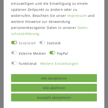
einzuwilligen und die Einwilligung zu einem
späteren Zeitpunkt zu ändern oder zu
widerrufen. Beachten Sie unser
Impressum
und
weitere Hinweise zur Verwendung
Beschreibung:
Wohnzimmertisch mit
2
personenbezogener Daten in unserer
Daten­
Schubladen
schutz­erklärung
.
Tischplatte mit Fräsung
Essenziell
Statistik
Holz:
Pappel massiv
Externe Medien
PayPal
Oberfläche:
nussbaumfarben gebeizt und
lackiert
Funktional
Weitere Einstellungen
Maße:
ca. B
130 x H 45 x T 65 cm
Schubladenmaße innen:
B 41 x H 6 x T 52 cm
Alle akzeptieren
Tischbeinstärke unten: 4,5 x 4,5 cm
Tischbeinstärke oben: 5,8 x 5,8 cm
Alle ablehnen
Auswahl akzeptieren
Lieferzustand:
zerlegt zur Selbstmontage