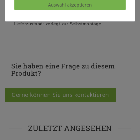
Auswahl akzeptieren
ca. Maße: Tisch: B 101,9 x H 79 x T 35 cm Spiegel:
B 87 x H 97 x T 6 cm
Lieferzustand: zerlegt zur Selbstmontage
Sie haben eine Frage zu diesem
Produkt?
Gerne können Sie uns kontaktieren
ZULETZT ANGESEHEN