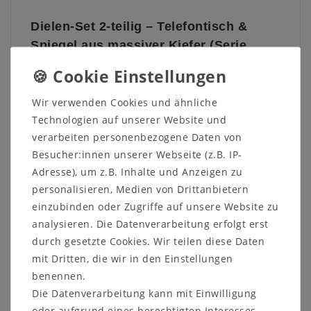
Dielen-Set 2-teilig – Telefontisch &
Spiegel aus massiver Kiefer (Serie
BERGEN)
Das zweiteilige Dielen-Set aus der Serie
BERGEN
von
JUMEK MÖBEL
vereint natürlichen Charme mit
Wir verwenden Cookies und ähnliche
funktionaler Gestaltung. Es besteht aus einem
Technologien auf unserer Website und
kompakten Telefontisch mit vier Schubladen sowie
verarbeiten personenbezogene Daten von
einem passenden Wandspiegel. Beide Elemente
Besucher:innen unserer Webseite (z.B. IP-
werden aus massiver Kiefer gefertigt und zeichnen
Adresse), um z.B. Inhalte und Anzeigen zu
sich durch ihre hochwertige Verarbeitung sowie
personalisieren, Medien von Drittanbietern
durch die zweifarbige Oberfläche aus: weiß lackiert
einzubinden oder Zugriffe auf unsere Website zu
kombiniert mit gelaugten und geölten Holz.
analysieren. Die Datenverarbeitung erfolgt erst
Die Serie
BERGEN
steht für gemütliches Wohnen im
durch gesetzte Cookies. Wir teilen diese Daten
Landhausstil – hell, freundlich und zeitlos. Der
mit Dritten, die wir in den Einstellungen
Telefontisch bietet praktischen Stauraum für
benennen.
Alltagsgegenstände wie Schlüssel, Briefe oder
Ladekabel, während der Spiegel das Set optisch
Die Datenverarbeitung kann mit Einwilligung
abrundet und den Raum größer wirken lässt.
oder aufgrund eines berechtigten Interesses