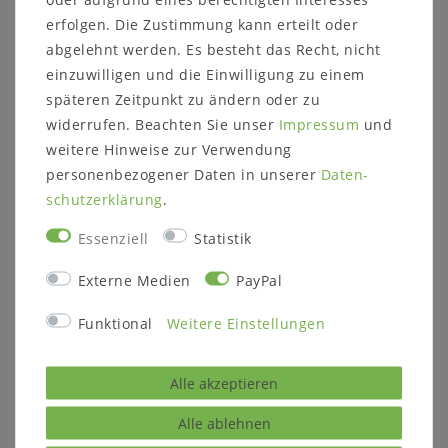
Hergestellt aus nachhaltiger Forstwirtschaft und mit
erfolgen. Die Zustimmung kann erteilt oder
viel Liebe zum Detail verarbeitet, fügt sich dieses
abgelehnt werden. Es besteht das Recht, nicht
Ensemble ideal in kleine Dielen oder
einzuwilligen und die Einwilligung zu einem
Eingangsbereiche ein und schafft eine wohnliche
späteren Zeitpunkt zu ändern oder zu
Atmosphäre mit Massivholzqualität.
Mehr Auswahl
widerrufen. Beachten Sie unser
Impressum
und
gibts hier: Möbelserie BERGEN
.
weitere Hinweise zur Verwendung
personenbezogener Daten in unserer
Daten­
schutz­erklärung
.
Essenziell
Statistik
Externe Medien
PayPal
Informationen zum Möbelstück:
Details: Konsolentisch mit 4 Schubladen und 1
Funktional
Weitere Einstellungen
Ablageboden, Wandspiegel
Holz: Kiefer massiv
Alle akzeptieren
Oberfläche: Korpus: weiß lackiert (Holzmaserung
Alle ablehnen
sichtbar)Tischplatte/Kranz: gelaugt geölt