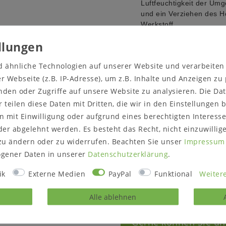
Luftfeuchtigkeit der Um
und ein Verziehen des Ho
Werkstoff.
natur geölt
bianco geölt
d ähnliche Technologien auf unserer Website und verarbeite
legno geölt
 Webseite (z.B. IP-Adresse), um z.B. Inhalte und Anzeigen zu
Beschläge: Bügelgriffe 
nden oder Zugriffe auf unsere Website zu analysieren. Die Dat
r teilen diese Daten mit Dritten, die wir in den Einstellungen
Lieferzustand:
montiert
 mit Einwilligung oder aufgrund eines berechtigten Interesse
er abgelehnt werden. Es besteht das Recht, nicht einzuwillig
Hinweise zur Anlieferung
zu ändern oder zu widerrufen. Beachten Sie unser
Impressum
Prüfen Sie vor dem Best
/ Zugänge passt.
gener Daten in unserer
Daten­schutz­erklärung
.
ik
Externe Medien
PayPal
Funktional
Weitere
Alle ablehnen
rodukt?
Gerne können Sie un