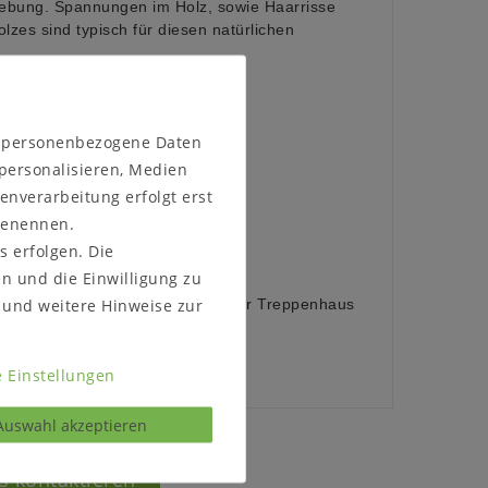
gebung. Spannungen im Holz, sowie Haarrisse
lzes sind typisch für diesen natürlichen
n personenbezogene Daten
 personalisieren, Medien
aus schwarzem Metall
enverarbeitung erfolgt erst
 benennen.
s erfolgen. Die
en und die Einwilligung zu
:
und weitere Hinweise zur
ellen, ob das Möbelstück durch Ihr Treppenhaus
 Einstellungen
Auswahl akzeptieren
s kontaktieren