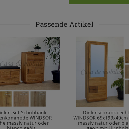
Passende Artikel
ielen-Set Schuhbank
Dielenschrank rech
lenkommode WINDSOR
WINDSOR 69x199x40cm 
che massiv natur oder
massiv natur oder bi
bianco geölt
geölt mit Hirnholz