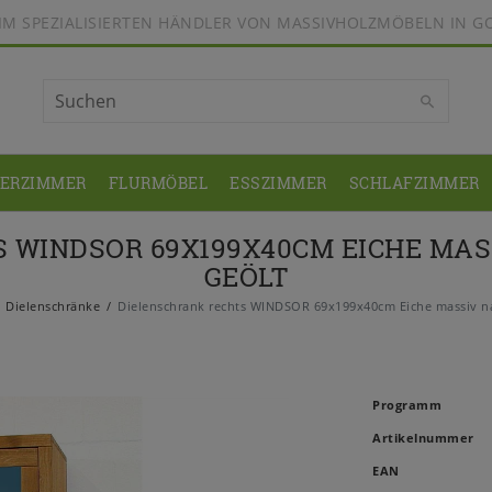
BEIM SPEZIALISIERTEN HÄNDLER VON MASSIVHOLZMÖBELN IN G
DERZIMMER
FLURMÖBEL
ESSZIMMER
SCHLAFZIMMER
 WINDSOR 69X199X40CM EICHE MAS
GEÖLT
Dielenschränke
Dielenschrank rechts WINDSOR 69x199x40cm Eiche massiv na
Programm
Artikelnummer
EAN