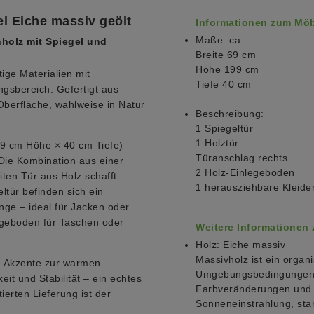
l Eiche massiv geölt
Informationen zum Möb
Maße: ca.
holz mit Spiegel und
Breite 69 cm
Höhe 199 cm
ige Materialien mit
Tiefe 40 cm
gsbereich. Gefertigt aus
Oberfläche, wahlweise in Natur
Beschreibung:
1 Spiegeltür
1 Holztür
9 cm Höhe × 40 cm Tiefe)
Türanschlag rechts
Die Kombination aus einer
2 Holz-Einlegeböden
ten Tür aus Holz schafft
1 herausziehbare Kleide
ltür befinden sich ein
nge – ideal für Jacken oder
legeboden für Taschen oder
Weitere Informationen
Holz: Eiche massiv
Massivholz ist ein organi
e Akzente zur warmen
Umgebungsbedingungen a
eit und Stabilität – ein echtes
Farbveränderungen und R
ierten Lieferung ist der
Sonneneinstrahlung, sta