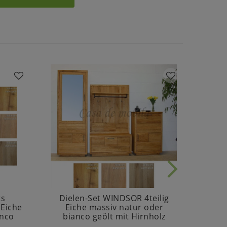
ts
Dielen-Set WINDSOR 4teilig
Eiche
Eiche massiv natur oder
WIND
anco
bianco geölt mit Hirnholz
ma