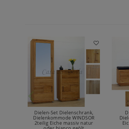
Dielen-Set Dielenschrank,
D
Dielenkommode WINDSOR
Die
2teilig Eiche massiv natur
Ei
oder bianco geölt