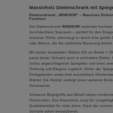
Massivholz Dielenschrank mit Spiege
Dielenschrank „WINDSOR“ – Massives Eichen
Funktion
Der Dielenschrank
WINDSOR
verbindet hochwert
durchdachtem Stauraum – perfekt für den Eingan
massiver Eiche, überzeugt er durch eine geölte 
oder Bianco, die die natürliche Maserung betont.
Mit seinen kompakten Maßen (69 cm Breite × 19
passt dieser Schrank auch in schmalere Dielen. 
rechts angeschlagenen Spiegeltür und einer zwei
Ordnung und Eleganz zugleich. Hinter der Spiege
Einlegeboden sowie eine ausziehbare Kleidersta
Mäntel. Die Holztür verbirgt einen weiteren Ein
Accessoires.
Schwarze Bügelgriffe aus Metall setzen modern
Holzstruktur. Das Massivholz sorgt für Langlebigk
Qualitätsmöbel für viele Jahre. Dank der vormont
Schrank sofort einsatzbereit.