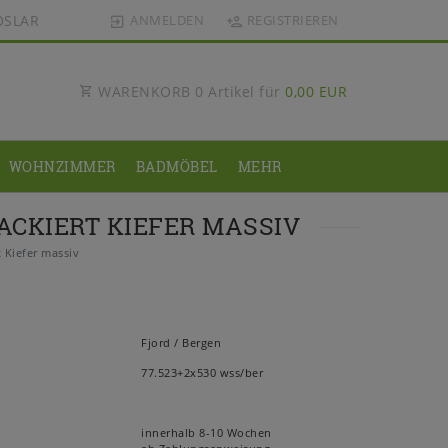
OSLAR
ANMELDEN
REGISTRIEREN
WARENKORB
0
Artikel für
0,00 EUR
WOHNZIMMER
BADMÖBEL
MEHR
ACKIERT KIEFER MASSIV
 Kiefer massiv
Fjord / Bergen
77.523+2x530 wss/ber
innerhalb 8-10 Wochen