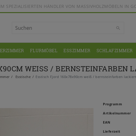
BEIM SPEZIALISIERTEN HÄNDLER VON MASSIVHOLZMÖBELN IN G
DERZIMMER
FLURMÖBEL
ESSZIMMER
SCHLAFZIMMER
X90CM WEISS / BERNSTEINFARBEN L
immer
Esstische
Esstisch Fjord 160x78x90cm weiß / bernsteinfarben lackiert
Programm
Artikelnummer
EAN
Lieferzeit