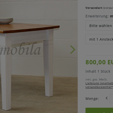
Versandart
(voraus
Erweiterung:
m
Bitte wählen
mit 1 Anstec
800,00 E
Inhalt
1
Stück
inkl. ges. MwSt.
Lieferung innerhal
versandkostenfrei*
Menge: