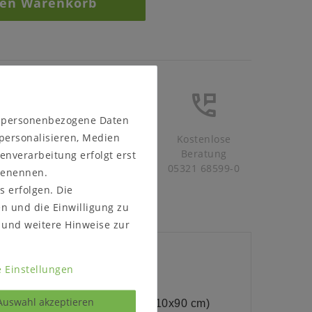
den Warenkorb
n personenbezogene Daten
 personalisieren, Medien
Schneller
Kostenlose
Versand
Beratung
enverarbeitung erfolgt erst
05321 68599-0
 benennen.
s erfolgen. Die
en und die Einwilligung zu
und weitere Hinweise zur
 Einstellungen
 rechteckig 160x90 cm
Auswahl akzeptieren
e auch mit 1 Ansteckplatte (210x90 cm)