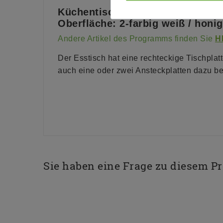
Küchentisch Fjord Kiefernholz m
Oberfläche: 2-farbig weiß / honig
Andere Artikel des Programms finden Sie
H
Der Esstisch hat eine rechteckige Tischpla
auch eine oder zwei Ansteckplatten dazu be
Sie haben eine Frage zu diesem P