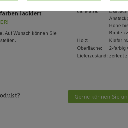
oder mit
assiv
ca. Maße:
Esstisch
farben lackiert
Ansteckp
IER!
Höhe bis
Breite z
tte. Auf Wunsch können Sie
stellen.
Holz:
Kiefer m
Oberfläche:
2-farbig 
Lieferzustand:
zerlegt 
rodukt?
Gerne können Sie un