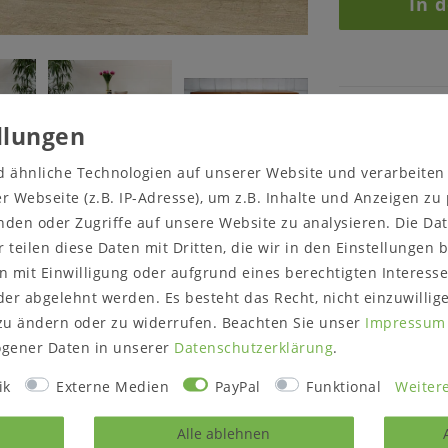
In 
d ähnliche Technologien auf unserer Website und verarbeite
cht anders angegeben - nicht zum Lieferumfang.
 Webseite (z.B. IP-Adresse), um z.B. Inhalte und Anzeigen zu
Sicher
einkaufen
nden oder Zugriffe auf unsere Website zu analysieren. Die Dat
r teilen diese Daten mit Dritten, die wir in den Einstellungen
 mit Einwilligung oder aufgrund eines berechtigten Interesse
er abgelehnt werden. Es besteht das Recht, nicht einzuwillig
Produktbewertung
zu ändern oder zu widerrufen. Beachten Sie unser
Impressum
gener Daten in unserer
Daten­schutz­erklärung
.
ik
Externe Medien
PayPal
Funktional
Weitere
ckplatten nach
Beschreibung:
Esstisch
Alle ablehnen
wahlweis