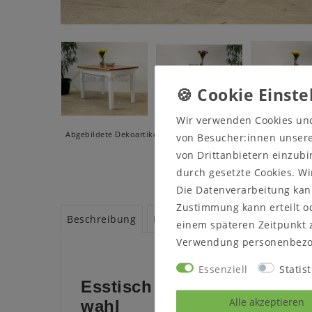
Wir verwenden Cookies un
Abgebildete Dekoartikel und Beleuchtungen gehören - wenn ni
von Besucher:innen unserer
von Drittanbietern einzubi
durch gesetzte Cookies. Wi
Die Datenverarbeitung kann
Zustimmung kann erteilt od
Beschreibung
Prospekte
Produktsicherheit
einem späteren Zeitpunkt 
Verwendung personenbezo
Essenziell
Statist
Esstisch mit 1 oder 2 Anste
Alle akzeptieren
wahl