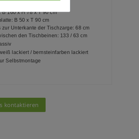
 2 Ansteckplatte (260x90 cm)
: B 160 x H 78 x T 90 cm
latte: B 50 x T 90 cm
 zur Unterkante der Tischzarge: 68 cm
wischen den Tischbeinen: 133 / 63 cm
assiv
weiß lackiert / bernsteinfarben lackiert
zur Selbstmontage
s kontaktieren