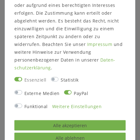
oder aufgrund eines berechtigten Interesses
erfolgen. Die Zustimmung kann erteilt oder
abgelehnt werden. Es besteht das Recht, nicht
einzuwilligen und die Einwilligung zu einem
Beschreibung:
späteren Zeitpunkt zu ändern oder zu
Esstisch quadratisch 78x78 cm
widerrufen. Beachten Sie unser
Impressum
und
wahlweise auch mit 1 Ansteckplatte (118x78
weitere Hinweise zur Verwendung
cm)
oder mit 2 Ansteckplatte (158x78 cm)
personenbezogener Daten in unserer
Daten­
auf Wunsch auch im Set mit 2 oder 4 Stühlen
schutz­erklärung
.
Essenziell
Statistik
Maße:
ca.
Esstisch: B 78 x H 78 x T 78 cm
Externe Medien
PayPal
Ansteckplatte: B 40 x T 78 cm
Stuhl: B 45 x H 94 x T 43 cm
Funktional
Weitere Einstellungen
Höhe bis zur Unterkante der Tischzarge: 68
cm
Breite zwischen den Tischbeinen: 51 cm
Alle akzeptieren
Holz:
Kiefer massiv
Alle ablehnen