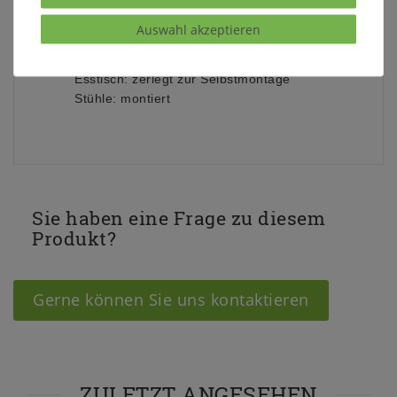
Oberfläche:
bernsteinfarben lackiert
Auswahl akzeptieren
Lieferzustand:
Esstisch: zerlegt zur Selbstmontage
Stühle: montiert
Sie haben eine Frage zu diesem
Produkt?
Gerne können Sie uns kontaktieren
ZULETZT ANGESEHEN