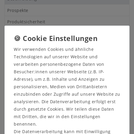
Prospekte
Produktsicherheit
Produktbewertung
Wir verwenden Cookies und ähnliche
Technologien auf unserer Website und
Kleiner Esstisch 78x78cm mit oder
verarbeiten personenbezogene Daten von
ohne Ansteckplatte
Besucher:innen unserer Webseite (z.B. IP-
Adresse), um z.B. Inhalte und Anzeigen zu
Kiefer massiv honigfarben lackiert
personalisieren, Medien von Drittanbietern
Andere Artikel des Programms finden Sie
HIER!
einzubinden oder Zugriffe auf unsere Website zu
analysieren. Die Datenverarbeitung erfolgt erst
Der Esstisch hat eine quadratische Tischplatte. Auf
durch gesetzte Cookies. Wir teilen diese Daten
Wunsch können Sie auch eine oder zwei
Ansteckplatten dazu bestellen.
mit Dritten, die wir in den Einstellungen
benennen.
Ebenfalls sind optional passende Stühle erhältlich.
Die Datenverarbeitung kann mit Einwilligung