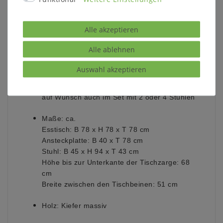
Alle akzeptieren
Beschreibung:
Alle ablehnen
Esstisch quadratisch 78x78 cm
wahlweise auch mit 1 Ansteckplatte (118x78
Auswahl akzeptieren
cm)
oder mit 2 Ansteckplatte (158x78 cm)
auf Wunsch auch im Set mit 2 oder 4 Stühlen
Maße:
ca.
Esstisch: B 78 x H 78 x T 78 cm
Ansteckplatte: B 40 x T 78 cm
Stuhl: B 45 x H 94 x T 43 cm
Höhe bis zur Unterkante der Tischzarge: 68
cm
Breite zwischen den Tischbeinen: 51 cm
Holz:
Kiefer massiv