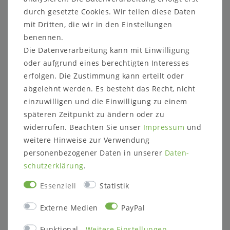
Prospekte
durch gesetzte Cookies. Wir teilen diese Daten
mit Dritten, die wir in den Einstellungen
Produktsicherheit
benennen.
Produktbewertung
Die Datenverarbeitung kann mit Einwilligung
oder aufgrund eines berechtigten Interesses
erfolgen. Die Zustimmung kann erteilt oder
abgelehnt werden. Es besteht das Recht, nicht
Kleiner Esstisch 78x78cm mit oder
einzuwilligen und die Einwilligung zu einem
späteren Zeitpunkt zu ändern oder zu
ohne Ansteckplatte
widerrufen. Beachten Sie unser
Impressum
und
Kiefer massiv 2-farbig weiß / grau lackiert
weitere Hinweise zur Verwendung
Andere Artikel des Programms finden Sie
HIER!
personenbezogener Daten in unserer
Daten­
schutz­erklärung
.
Der Esstisch hat eine quadratische Tischplatte. Auf
Wunsch können Sie auch eine oder zwei
Essenziell
Statistik
Ansteckplatten dazu bestellen.
Externe Medien
PayPal
Ebenfalls sind optional passende Stühle erhältlich.
Funktional
Weitere Einstellungen