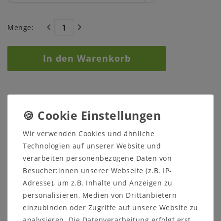
Menge:
In den Warenkorb
Wir verwenden Cookies und ähnliche
Technologien auf unserer Website und
Sicher
Schneller
Kostenlose
verarbeiten personenbezogene Daten von
einkaufen
Versand
Beratung
Besucher:innen unserer Webseite (z.B. IP-
05321 68599-0
Adresse), um z.B. Inhalte und Anzeigen zu
personalisieren, Medien von Drittanbietern
einzubinden oder Zugriffe auf unsere Website zu
Beschreibung
analysieren. Die Datenverarbeitung erfolgt erst