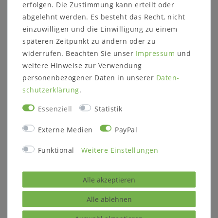
erfolgen. Die Zustimmung kann erteilt oder
Untergestell:
Eisen Schwarz
abgelehnt werden. Es besteht das Recht, nicht
Lieferzustand:
zerlegt zur Selbstmontage
einzuwilligen und die Einwilligung zu einem
späteren Zeitpunkt zu ändern oder zu
widerrufen. Beachten Sie unser
Impressum
und
weitere Hinweise zur Verwendung
personenbezogener Daten in unserer
Daten­
schutz­erklärung
.
Sie haben eine Frage zu diesem
Produkt?
Essenziell
Statistik
Externe Medien
PayPal
Gerne können Sie uns kontaktieren
Funktional
Weitere Einstellungen
Alle akzeptieren
Passende Artikel
Alle ablehnen