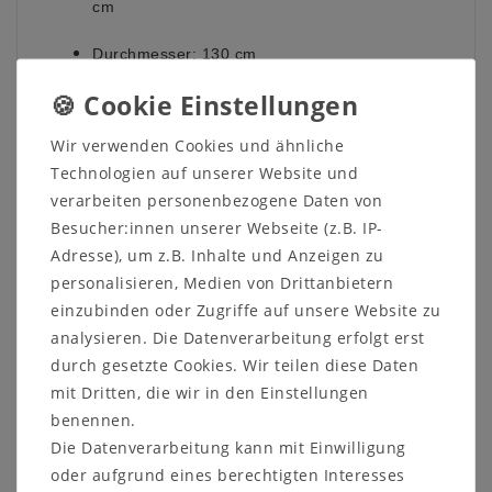
cm
Durchmesser:
130 cm
Höhe:
75 cm
Wir verwenden Cookies und ähnliche
Tischplattenstärke:
2,5 cm
Technologien auf unserer Website und
Holzart:
Rustikale Balkeneiche - Rustik Oak
verarbeiten personenbezogene Daten von
Besucher:innen unserer Webseite (z.B. IP-
Oberfläche:
lackiert - wahlweise
Adresse), um z.B. Inhalte und Anzeigen zu
Öl Finish
personalisieren, Medien von Drittanbietern
Smoked
einzubinden oder Zugriffe auf unsere Website zu
White Wash
analysieren. Die Datenverarbeitung erfolgt erst
Desert
durch gesetzte Cookies. Wir teilen diese Daten
Old Bassano
Mocca Black
mit Dritten, die wir in den Einstellungen
Natura Bianca
benennen.
Die Datenverarbeitung kann mit Einwilligung
Allen Platten sind lackiert!
oder aufgrund eines berechtigten Interesses