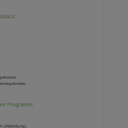
lstück:
legeboden
seinlegeboden
zum Programm:
 (Abbildung)