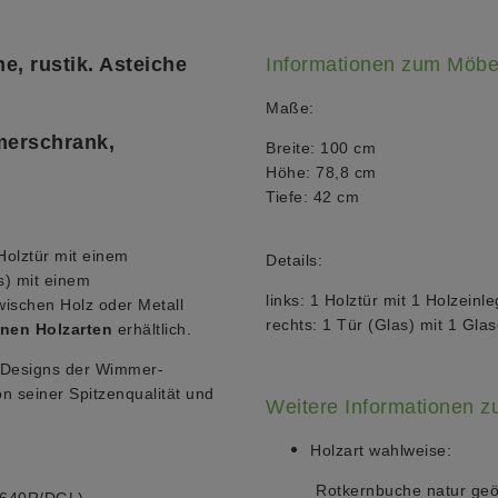
e, rustik. Asteiche
Informationen zum Möbe
Maße:
merschrank,
Breite: 100 cm
Höhe: 78,8 cm
Tiefe: 42 cm
 Holztür mit einem
Details:
s) mit einem
links: 1 Holztür mit 1 Holzein
wischen Holz oder Metall
rechts: 1 Tür (Glas) mit 1 Gla
nen Holzarten
erhältlich.
n Designs der Wimmer-
n seiner Spitzenqualität und
Weitere Informationen 
Holzart wahlweise:
Rotkernbuche natur geölt
2640R/DGL)