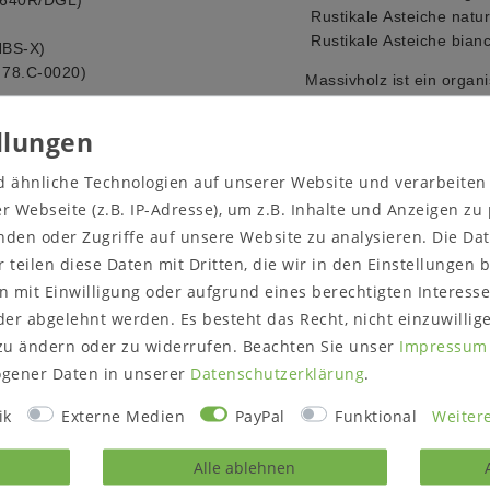
Rustikale Asteiche natur 
Rustikale Asteiche bianco
HBS-X)
 78.C-0020)
Massivholz ist ein organi
Umgebungsbedingungen a
Farbveränderungen und R
 oder Sie suchen ein ganz
Sonneneinstrahlung oder 
d ähnliche Technologien auf unserer Website und verarbeite
Oberfläche wahlweise:
na
 Webseite (z.B. IP-Adresse), um z.B. Inhalte und Anzeigen zu
Griffe wahlweise:
Metall 
oder rufen Sie uns an
nden oder Zugriffe auf unsere Website zu analysieren. Die Dat
Lieferzustand:
montiert
r teilen diese Daten mit Dritten, die wir in den Einstellungen
Hinweise zur Anlieferung
Prüfen Sie vor dem Best
 mit Einwilligung oder aufgrund eines berechtigten Interesse
/ Zugänge passt.
er abgelehnt werden. Es besteht das Recht, nicht einzuwillig
 sowie der Lichtverhältnisse
 Farbe des Artikels nicht
zu ändern oder zu widerrufen. Beachten Sie unser
Impressum
gener Daten in unserer
Daten­schutz­erklärung
.
thalten.
ik
Externe Medien
PayPal
Funktional
Weitere
Alle ablehnen