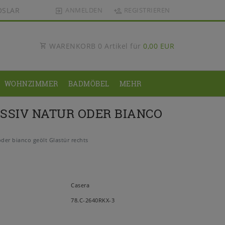
OSLAR
ANMELDEN
REGISTRIEREN
WARENKORB
0
Artikel für
0,00 EUR
WOHNZIMMER
BADMÖBEL
MEHR
SSIV NATUR ODER BIANCO
er bianco geölt Glastür rechts
Casera
78.C-2640RKX-3