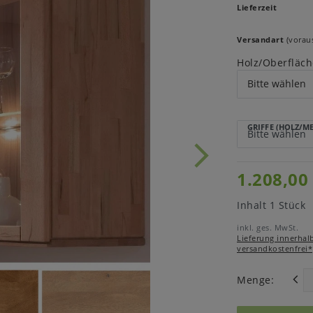
Lieferzeit
Versandart
(voraus
Holz/Oberfläch
GRIFFE (HOLZ/M
1.208,00
Inhalt
1
Stück
inkl. ges. MwSt.
Lieferung innerhal
versandkostenfrei*
Menge: