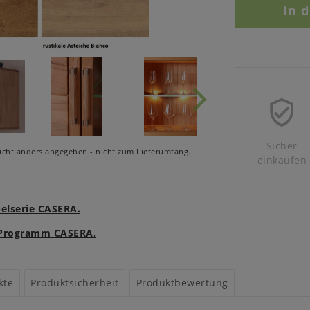
In 
Sicher
cht anders angegeben - nicht zum Lieferumfang.
einkaufen
belserie CASERA.
m Programm CASERA.
kte
Produktsicherheit
Produktbewertung