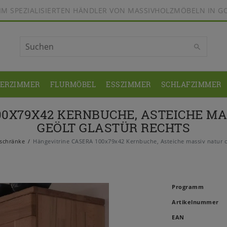
BEIM SPEZIALISIERTEN HÄNDLER VON MASSIVHOLZMÖBELN IN G
DERZIMMER
FLURMÖBEL
ESSZIMMER
SCHLAFZIMMER
00X79X42 KERNBUCHE, ASTEICHE MA
GEÖLT GLASTÜR RECHTS
nschränke
Hängevitrine CASERA 100x79x42 Kernbuche, Asteiche massiv natur od
Programm
Artikelnummer
EAN