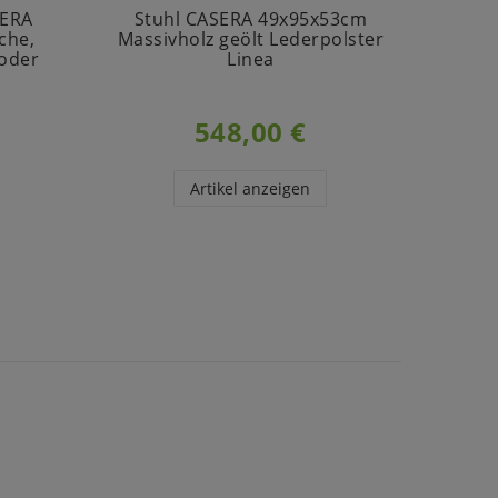
SERA
Stuhl CASERA 49x95x53cm
Couch
che,
Massivholz geölt Lederpolster
Abla
 oder
Linea
Ker
548,00 €
Artikel anzeigen