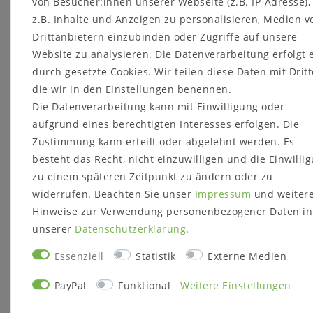
von Besucher:innen unserer Webseite (z.B. IP-Adresse)
verursachen.
z.B. Inhalte und Anzeigen zu personalisieren, Medien v
Sicherheitshinweise:
Drittanbietern einzubinden oder Zugriffe auf unsere
P261 - Einatmen von
Website zu analysieren. Die Datenverarbeitung erfolgt 
Staub/Rauch/Gas/Nebel/Dampf/Aerosol
vermeiden.
durch gesetzte Cookies. Wir teilen diese Daten mit Dritt
P272 - Kontaminierte Arbeitskleidung nicht
die wir in den Einstellungen benennen.
außerhalb des Arbeitsplatzes tragen.
Die Datenverarbeitung kann mit Einwilligung oder
P280 -
aufgrund eines berechtigten Interesses erfolgen. Die
Schutzhandschuhe/Schutzkleidung/Augenschutz/Gesi
Zustimmung kann erteilt oder abgelehnt werden. Es
tragen.
besteht das Recht, nicht einzuwilligen und die Einwilli
P302+P352 - BEI KONTAKT MIT DER HAUT:
zu einem späteren Zeitpunkt zu ändern oder zu
Mit viel Wasser und Seife waschen.
widerrufen. Beachten Sie unser
Impressum
und weiter
P333+P313 - Bei Hautreizung oder -ausschlag:
Ärztlichen Rat einholen/ärztliche Hilfe
Hinweise zur Verwendung personenbezogener Daten in
hinzuziehen.
unserer
Daten­schutz­erklärung
.
P362+P364 - Kontaminierte Kleidung
ausziehen und vor erneutem Tragen waschen.
Essenziell
Statistik
Externe Medien
PayPal
Funktional
Weitere Einstellungen