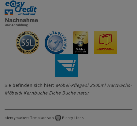
Sie befinden sich hier:
Möbel-Pflegeöl 2500ml Hartwachs-
Möbelöl Kernbuche Eiche Buche natur
plentymarkets Template von
Plenty Lions