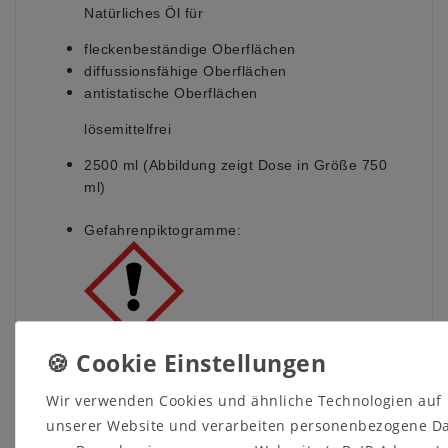
Natürliches Öl für
fleckenbeständige Oberflächen
diffussionsfähige Oberflächen
antistatische Oberflächen
lösemittelfrei
2500 ml (Abbildung zeigt Dose in Größe 750
ml)
Gefahrenpiktogramme:
Signalwort: Achtung
Wir verwenden Cookies und ähnliche Technologien auf
Gefahrenhinweise:
unserer Website und verarbeiten personenbezogene D
H317 - Kann allergische Hautreaktionen