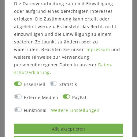
Abholung
brown
Die Datenverarbeitung kann mit Einwilligung
oder aufgrund eines berechtigten Interesses
UVP 354,00 €
UVP 285,00 €
275,00 €
244,00 €
erfolgen. Die Zustimmung kann erteilt oder
abgelehnt werden. Es besteht das Recht, nicht
Ausstellungsstück
Ausstellungsstück
einzuwilligen und die Einwilligung zu einem
späteren Zeitpunkt zu ändern oder zu
widerrufen. Beachten Sie unser
Impressum
und
weitere Hinweise zur Verwendung
personenbezogener Daten in unserer
Daten­
schutz­erklärung
.
Essenziell
Statistik
Externe Medien
PayPal
Funktional
Weitere Einstellungen
Armlehnstuhl mit
Armlehnestuhl mit
Stoffpolster NIGEL
Polster GITTE
53x77x55cm, Beine
57x76x45cm Eiche
Wildeiche bianco
massiv natur geölt
Alle akzeptieren
geölt, Stoff grau
UVP 323,00 €