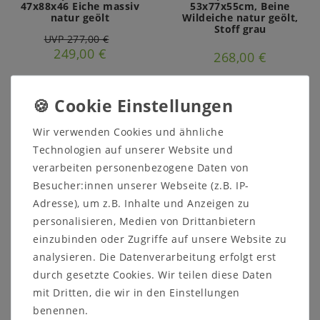
47x88x46 Eiche massiv
53x77x55cm, Beine
natur geölt
Wildeiche natur geölt,
Stoff grau
UVP 277,00 €
249,00 €
268,00 €
Ausstellungsstück
Ausstellungsstück
Wir verwenden Cookies und ähnliche
Technologien auf unserer Website und
verarbeiten personenbezogene Daten von
Besucher:innen unserer Webseite (z.B. IP-
Adresse), um z.B. Inhalte und Anzeigen zu
personalisieren, Medien von Drittanbietern
einzubinden oder Zugriffe auf unsere Website zu
analysieren. Die Datenverarbeitung erfolgt erst
durch gesetzte Cookies. Wir teilen diese Daten
Armlehnstuhl mit
Stuhl mit Polster
Wollpolster OLE
LAURA 47x102x57
mit Dritten, die wir in den Einstellungen
55x88x46cm Eiche
Eiche natur geölt
benennen.
massiv natur geölt zur
Polster Lido 06 coffee