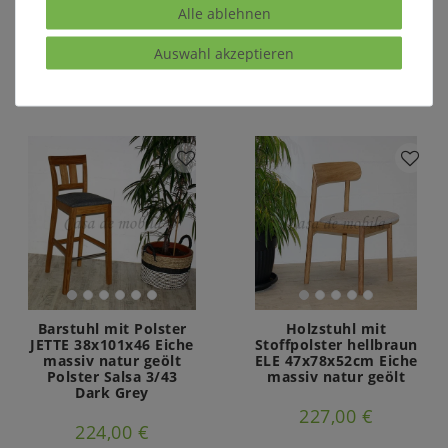
269,00 €
Alle ablehnen
268,00 €
Auswahl akzeptieren
Ausstellungsstück
Ausstellungsstück
Barstuhl mit Polster
Holzstuhl mit
JETTE 38x101x46 Eiche
Stoffpolster hellbraun
massiv natur geölt
ELE 47x78x52cm Eiche
Polster Salsa 3/43
massiv natur geölt
Dark Grey
227,00 €
224,00 €