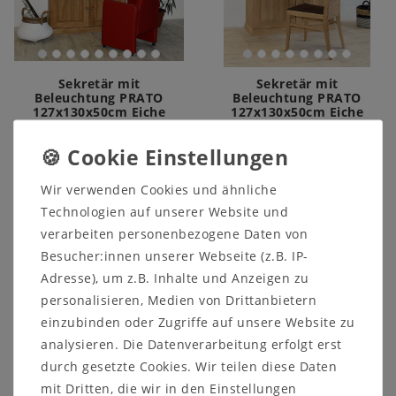
Sekretär mit
Sekretär mit
Beleuchtung PRATO
Beleuchtung PRATO
127x130x50cm Eiche
127x130x50cm Eiche
massiv natur geölt
massiv bianco geölt
3.995,00 €
3.995,00 €
Wir verwenden Cookies und ähnliche
Technologien auf unserer Website und
In den Warenkorb
Ausstellungsstück
verarbeiten personenbezogene Daten von
Besucher:innen unserer Webseite (z.B. IP-
Adresse), um z.B. Inhalte und Anzeigen zu
personalisieren, Medien von Drittanbietern
einzubinden oder Zugriffe auf unsere Website zu
analysieren. Die Datenverarbeitung erfolgt erst
durch gesetzte Cookies. Wir teilen diese Daten
mit Dritten, die wir in den Einstellungen