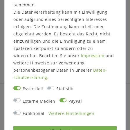
benennen.
Die Datenverarbeitung kann mit Einwilligung
Fernsehkommode
Landhaus PRATO
oder aufgrund eines berechtigten Interesses
187x73x50cm Eiche
erfolgen. Die Zustimmung kann erteilt oder
massiv natur geölt
abgelehnt werden. Es besteht das Recht, nicht
UVP 2.949,00 €
einzuwilligen und die Einwilligung zu einem
2.646,00 €
späteren Zeitpunkt zu ändern oder zu
widerrufen. Beachten Sie unser
Impressum
und
Ausstellungsstück
weitere Hinweise zur Verwendung
personenbezogener Daten in unserer
Daten­
schutz­erklärung
.
Essenziell
Statistik
INFORMATIONEN
Externe Medien
PayPal
Zahlung
Funktional
Weitere Einstellungen
Versand
Impressum