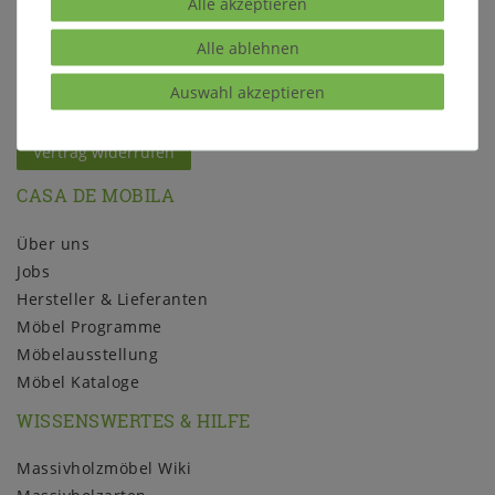
Alle akzeptieren
Daten­schutz­erklärung
AGB
Alle ablehnen
Barrierefreiheitserklärung
Auswahl akzeptieren
Widerrufs­recht
Kontakt
Vertrag widerrufen
CASA DE MOBILA
Über uns
Jobs
Hersteller & Lieferanten
Möbel Programme
Möbelausstellung
Möbel Kataloge
WISSENSWERTES & HILFE
Massivholzmöbel Wiki