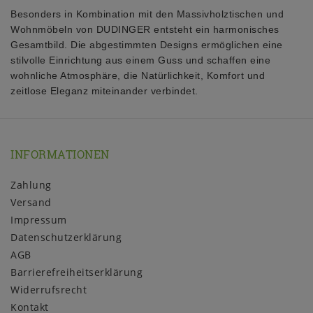
Besonders in Kombination mit den Massivholztischen und
Wohnmöbeln von DUDINGER entsteht ein harmonisches
Gesamtbild. Die abgestimmten Designs ermöglichen eine
stilvolle Einrichtung aus einem Guss und schaffen eine
wohnliche Atmosphäre, die Natürlichkeit, Komfort und
zeitlose Eleganz miteinander verbindet.
INFORMATIONEN
Zahlung
Versand
Impressum
Daten­schutz­erklärung
AGB
Barrierefreiheitserklärung
Widerrufs­recht
Kontakt