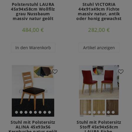
Polsterstuhl LAURA
Stuhl VICTORIA
45x94x58cm Wollfilz
44x91x49cm Fichte
grau Nussbaum
massiv natur, antik
massiv natur geölt
oder honig gewachst
484,00 €
282,00 €
In den Warenkorb
Artikel anzeigen
Stuhl mit Polstersitz
Stuhl mit Polstersitz
ALINA 45x93x56
Stoff 45x94x58cm
Kernbuche natur geölt
LAURA Eiche,