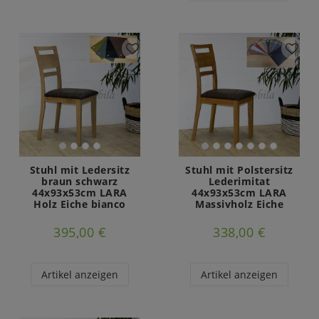
Stuhl mit Ledersitz
Stuhl mit Polstersitz
braun schwarz
Lederimitat
44x93x53cm LARA
44x93x53cm LARA
Holz Eiche bianco
Massivholz Eiche
395,00 €
338,00 €
Artikel anzeigen
Artikel anzeigen