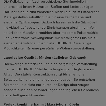
Die Kollektion umfasst verschiedene Stuhlmodelle in
unterschiedlichen Holzarten, Stoffen und Lederbezügen.
Darüber hinaus sind zahlreiche Modelle auch mit modernen
Metallgestellen erhältlich, die für eine zeitgemäße und
elegante Optik sorgen. Dadurch lassen sich die Sitzmöbel
individuell auf bestehende Einrichtungen abstimmen. Von
natürlichen Massivholzstühlen über moderne Polsterstühle
und komfortable Schwingstühle mit Metallgestell bis hin zu
eleganten Armlehnstühlen bietet DUDINGER vielfältige
Möglichkeiten für eine persönliche Wohnraumgestaltung.
Langlebige Qualität für den täglichen Gebrauch
Hochwertige Materialien und eine sorgfältige Verarbeitung
machen DUDINGER Stühle zu langlebigen Begleitern im
Alltag. Die stabile Konstruktion sorgt für eine hohe
Belastbarkeit und eine lange Lebensdauer. So entstehen
Sitzmöbel, die nicht nur durch ihr Design überzeugen,
sondern auch den Anforderungen des täglichen Gebrauchs
dauerhaft gerecht werden.
Perfekt kombinierbar mit Massivholzmöbeln