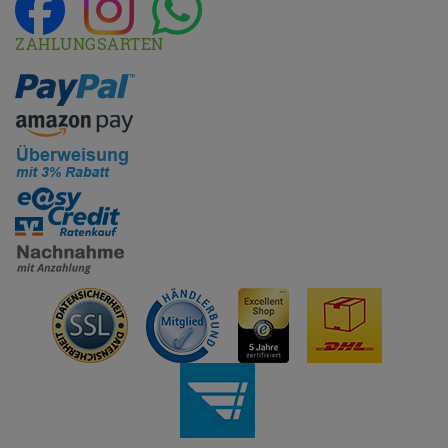
ZAHLUNGSARTEN