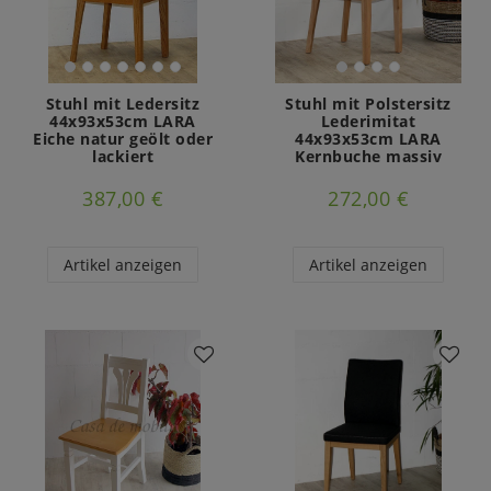
Stuhl mit Ledersitz
Stuhl mit Polstersitz
44x93x53cm LARA
Lederimitat
Eiche natur geölt oder
44x93x53cm LARA
lackiert
Kernbuche massiv
387,00 €
272,00 €
Artikel anzeigen
Artikel anzeigen