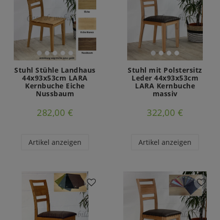
Stuhl Stühle Landhaus
Stuhl mit Polstersitz
44x93x53cm LARA
Leder 44x93x53cm
Kernbuche Eiche
LARA Kernbuche
Nussbaum
massiv
282,00 €
322,00 €
Artikel anzeigen
Artikel anzeigen