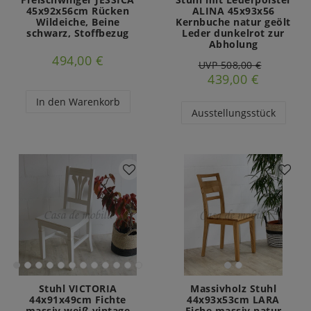
45x92x56cm Rücken
ALINA 45x93x56
Wildeiche, Beine
Kernbuche natur geölt
schwarz, Stoffbezug
Leder dunkelrot zur
Abholung
494,00 €
UVP 508,00 €
439,00 €
In den Warenkorb
Ausstellungsstück
Stuhl VICTORIA
Massivholz Stuhl
44x91x49cm Fichte
44x93x53cm LARA
massiv weiß vintage
Eiche massiv natur