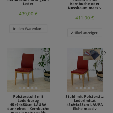
Leder
Kernbuche oder
Nussbaum massiv
439,00 €
411,00 €
In den Warenkorb
Artikel anzeigen
Polsterstuhl mit
Stuhl mit Polstersitz
Lederbezug
Lederimitat
45x94x58cm LAURA
45x94x58cm LAURA
dunkelrot - Kernbuche
Eiche massiv
massiv natur geölt