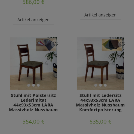
586,00 €
Artikel anzeigen
Artikel anzeigen
Stuhl mit Polstersitz
Stuhl mit Ledersitz
Lederimitat
44x93x53cm LARA
44x93x53cm LARA
Massivholz Nussbaum
Massivholz Nussbaum
Komfortpolsterung
554,00 €
635,00 €