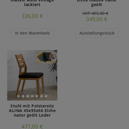
lackiert
geölt
UVP 405,00 €
326,00 €
349,00 €
In den Warenkorb
Ausstellungsstück
Stuhl mit Polstersitz
ALINA 45x93x56 Eiche
natur geölt Leder
477,00 €