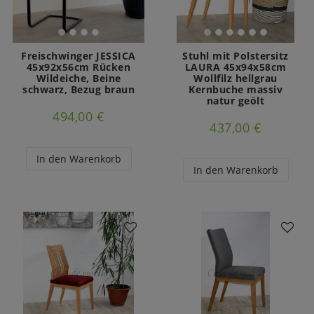
Freischwinger JESSICA
Stuhl mit Polstersitz
45x92x56cm Rücken
LAURA 45x94x58cm
Wildeiche, Beine
Wollfilz hellgrau
schwarz, Bezug braun
Kernbuche massiv
natur geölt
494,00 €
437,00 €
In den Warenkorb
In den Warenkorb