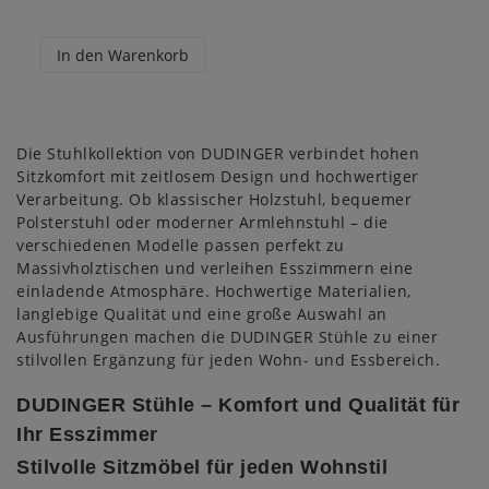
In den Warenkorb
Die Stuhlkollektion von DUDINGER verbindet hohen
Sitzkomfort mit zeitlosem Design und hochwertiger
Verarbeitung. Ob klassischer Holzstuhl, bequemer
Polsterstuhl oder moderner Armlehnstuhl – die
verschiedenen Modelle passen perfekt zu
Massivholztischen und verleihen Esszimmern eine
einladende Atmosphäre. Hochwertige Materialien,
langlebige Qualität und eine große Auswahl an
Ausführungen machen die DUDINGER Stühle zu einer
stilvollen Ergänzung für jeden Wohn- und Essbereich.
DUDINGER Stühle – Komfort und Qualität für
Ihr Esszimmer
Stilvolle Sitzmöbel für jeden Wohnstil