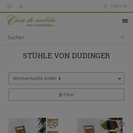
0,00 EUR
STÜHLE VON DUDINGER
Filter