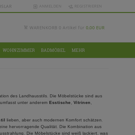
OSLAR
ANMELDEN
REGISTRIEREN
WARENKORB
0
Artikel für
0,00 EUR
WOHNZIMMER
BADMÖBEL
MEHR
tion des Landhausstils. Die Möbelstücke sind aus
ie umfasst unter anderem
Esstische
,
Vitrinen
,
til
lieben, aber auch modernen Komfort schätzen.
 eine hervorragende Qualität. Die Kombination aus
usstrahlung. Die Möbelstücke sind weiß lackiert, was