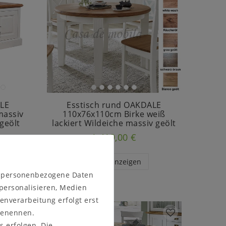
LE
Esstisch rund OAKDALE
massiv
110x76x110cm Birke weiß
 geölt
lackiert Wildeiche massiv geölt
1.419,00 €
Artikel anzeigen
n personenbezogene Daten
 personalisieren, Medien
enverarbeitung erfolgt erst
 benennen.
s erfolgen. Die