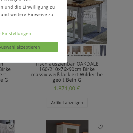
en und die Einwilligung zu
und weitere Hinweise zur
 Einstellungen
Auswahl akzeptieren
ch
Tisch ausziehbar OAKDALE
irke
160/210x76x90cm Birke
ert
massiv weiß lackiert Wildeiche
ne G
geölt Bein G
1.871,00 €
Artikel anzeigen