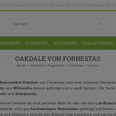
BEIM SPEZIALISIERTEN HÄNDLER VON MASSIVHOLZMÖBELN IN G
DERZIMMER
FLURMÖBEL
ESSZIMMER
SCHLAFZIMMER
OAKDALE VON FORNESTAS
Home
Hersteller / Programme
Fornestas
Oakdale
dhausmöbel Oakdale
von Fornestas sind eine moderne Interpreta
olz
und
Wildeiche
massiv gefertigt und in weiß lackiert. Die Ser
rds
und
Sideboards
.
lserie Oakdale ist eine perfekte Wahl für alle, die den
Landhauss
lstücke sind aus
hochwertigen Materialien
gefertigt und bieten
lz und Wildeiche verleiht den Möbeln eine natürliche und warme A