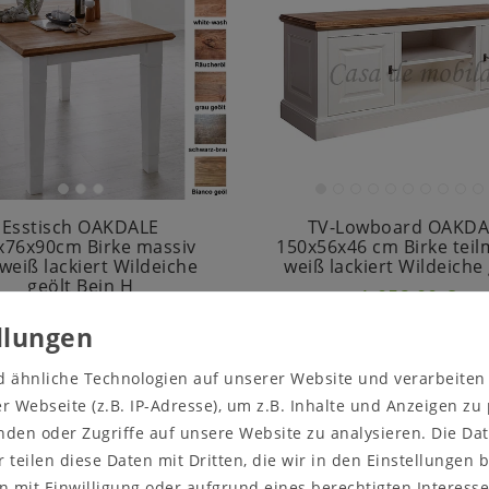
Esstisch OAKDALE
TV-Lowboard OAKDA
x76x90cm Birke massiv
150x56x46 cm Birke teil
weiß lackiert Wildeiche
weiß lackiert Wildeiche
geölt Bein H
1.052,00 €
1.378,00 €
In den Warenkorb
Artikel anzeigen
d ähnliche Technologien auf unserer Website und verarbeite
 Webseite (z.B. IP-Adresse), um z.B. Inhalte und Anzeigen zu
nden oder Zugriffe auf unsere Website zu analysieren. Die Dat
r teilen diese Daten mit Dritten, die wir in den Einstellungen
 mit Einwilligung oder aufgrund eines berechtigten Interesse