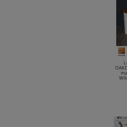
L
OAKD
ma
Wil