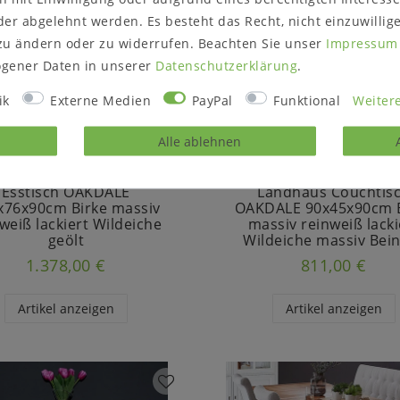
er abgelehnt werden. Es besteht das Recht, nicht einzuwillig
zu ändern oder zu widerrufen. Beachten Sie unser
Impressum
gener Daten in unserer
Daten­schutz­erklärung
.
ik
Externe Medien
PayPal
Funktional
Weitere
Alle ablehnen
Esstisch OAKDALE
Landhaus Couchtis
x76x90cm Birke massiv
OAKDALE 90x45x90cm B
weiß lackiert Wildeiche
massiv reinweiß lacki
geölt
Wildeiche massiv Bei
1.378,00 €
811,00 €
Artikel anzeigen
Artikel anzeigen