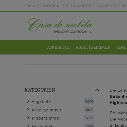
CASA DE MOBILA SEIT 20 JAHREN | KAUFEN SIE 
ANGEBOTE
ARBEITSZIMMER
KIN
KATEGORIEN
Die
Lan
Birkenh
Angebote
3429
Highboa
Arbeitszimmer
603
Die Möbe
Kinderzimmer
533
Die Möbe
Birkenho
Flurmöbel
1255