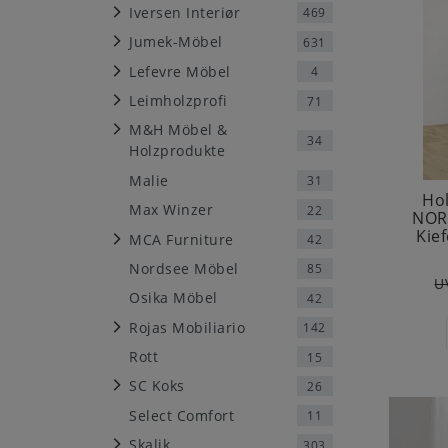
Iversen Interiør
469
Jumek-Möbel
631
Lefevre Möbel
4
Leimholzprofi
71
M&H Möbel &
34
Holzprodukte
Malie
31
Ho
Max Winzer
22
NOR
Kief
MCA Furniture
42
Nordsee Möbel
85
U
Osika Möbel
42
Rojas Mobiliario
142
Rott
15
SC Koks
26
Select Comfort
11
Skalik
303