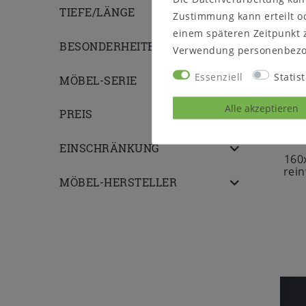
TIEFE/LÄNGE
Zustimmung kann erteilt od
einem späteren Zeitpunkt 
BESONDERHEITEN
Verwendung personenbezo
Essenziell
Statist
MÖBEL-SERIE
Alle akzeptieren
PREIS
EINSCHRÄNKUNG
160
rein
MÖBEL-HERSTELLER