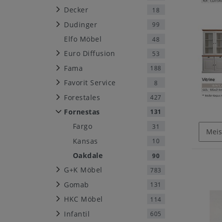
Decker
18
Dudinger
99
Elfo Möbel
48
Euro Diffusion
53
Fama
188
Favorit Service
8
Forestales
427
Fornestas
131
Fargo
31
Kansas
10
Oakdale
90
G+K Möbel
783
Gomab
131
HKC Möbel
114
Infantil
605