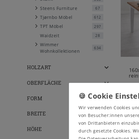
Steens Furniture
67
Tjørnbo Möbel
612
TPT Möbel
297
Waidzeit
28
Wimmer
634
Wohnkollektionen
HOLZART
160
rein
OBERFLÄCHE
FORM
Wir verwenden Cookies un
BREITE
von Besucher:innen unserer
von Drittanbietern einzubi
HÖHE
durch gesetzte Cookies. Wi
Die Datenverarbeitung kann