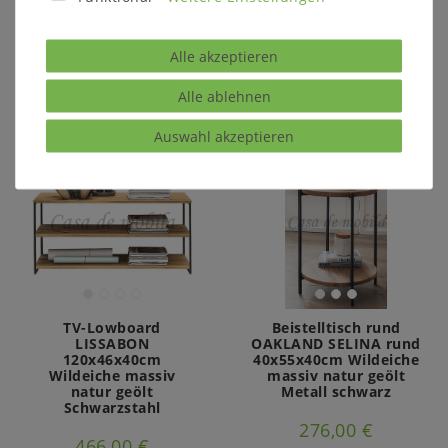
302,00 €
646,00 €
Alle akzeptieren
In den Warenkorb
In den Warenkorb
Alle ablehnen
Auswahl akzeptieren
TV-Lowboard
Beistelltisch rund
LISSABON
OAKLAND SELINA rund
120x46x40cm
40x55x40cm Wildeiche
Wildeiche massiv
massiv natur geölt
natur geölt
Metall schwarz
Schwarzstahl
276,00 €
466,00 €