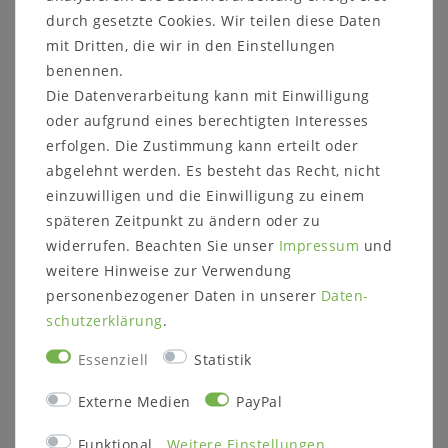
weiß
durch gesetzte Cookies. Wir teilen diese Daten
206,00 €
379,00 €
mit Dritten, die wir in den Einstellungen
benennen.
In den Warenkorb
Die Datenverarbeitung kann mit Einwilligung
In den Warenkorb
oder aufgrund eines berechtigten Interesses
erfolgen. Die Zustimmung kann erteilt oder
abgelehnt werden. Es besteht das Recht, nicht
einzuwilligen und die Einwilligung zu einem
späteren Zeitpunkt zu ändern oder zu
widerrufen. Beachten Sie unser
Impressum
und
weitere Hinweise zur Verwendung
personenbezogener Daten in unserer
Daten­
schutz­erklärung
.
Essenziell
Statistik
Beistelltisch OAKLAND
Bücherregal LISSABON
FRITZ 45x50x40cm mit
80x198x40cm
Metallablage
Wildeiche massiv
Externe Medien
PayPal
Wildeiche natur geölt
natur geölt
Metall schwarz
Schwarzstahl
Funktional
Weitere Einstellungen