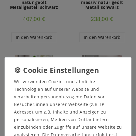
natur geölt
massiv natur geölt
Metallgestell schwarz
Metall schwarz
407,00 €
238,00 €
In den Warenkorb
In den Warenkorb
Wir verwenden Cookies und ähnliche
Technologien auf unserer Website und
verarbeiten personenbezogene Daten von
Besucher:innen unserer Webseite (z.B. IP-
Adresse), um z.B. Inhalte und Anzeigen zu
Beistelltisch-Set
Beistelltisch OAKLAND
OAKLAND BELA rund
MELINA rund
personalisieren, Medien von Drittanbietern
50x43x50cm /
40x40x40cm Wildeiche
einzubinden oder Zugriffe auf unsere Website zu
40x38x40cm Wildeiche
massiv natur geölt
bianco geölt Metall
Metall weiß
analysieren. Die Datenverarbeitung erfolgt erst