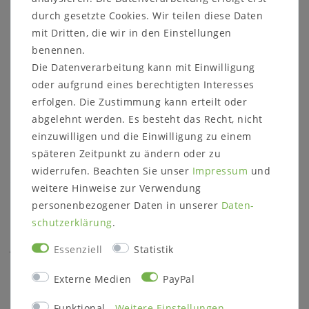
INFORMATIONEN
durch gesetzte Cookies. Wir teilen diese Daten
Zahlung
mit Dritten, die wir in den Einstellungen
Versand
benennen.
Impressum
Die Datenverarbeitung kann mit Einwilligung
Daten­schutz­erklärung
oder aufgrund eines berechtigten Interesses
AGB
erfolgen. Die Zustimmung kann erteilt oder
Barrierefreiheitserklärung
abgelehnt werden. Es besteht das Recht, nicht
Widerrufs­recht
einzuwilligen und die Einwilligung zu einem
Kontakt
späteren Zeitpunkt zu ändern oder zu
widerrufen. Beachten Sie unser
Impressum
und
Vertrag widerrufen
weitere Hinweise zur Verwendung
CASA DE MOBILA
personenbezogener Daten in unserer
Daten­
schutz­erklärung
.
Über uns
Jobs
Essenziell
Statistik
Hersteller & Lieferanten
Externe Medien
PayPal
Möbel Programme
Möbelausstellung
Funktional
Weitere Einstellungen