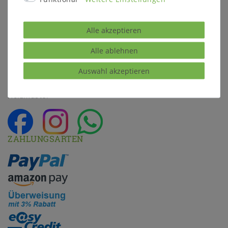
Möbel Kataloge
WISSENSWERTES & HILFE
Alle akzeptieren
Massivholzmöbel Wiki
Alle ablehnen
Massivholzarten
Möbelarten
Auswahl akzeptieren
Pflege und Kundendienst
Holzmuster
ZAHLUNGSARTEN