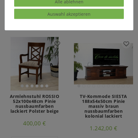
Alle ablehnen
Auswahl akzeptieren
In den Warenkorb
In den Warenkorb
Armlehnstuhl ROSSIO
TV-Kommode SIESTA
52x100x48cm Pinie
188x54x50cm Pinie
nussbaumfarben
massiv braun
lackiert Polster beige
nussbaumfarben
kolonial lackiert
400,00 €
1.242,00 €