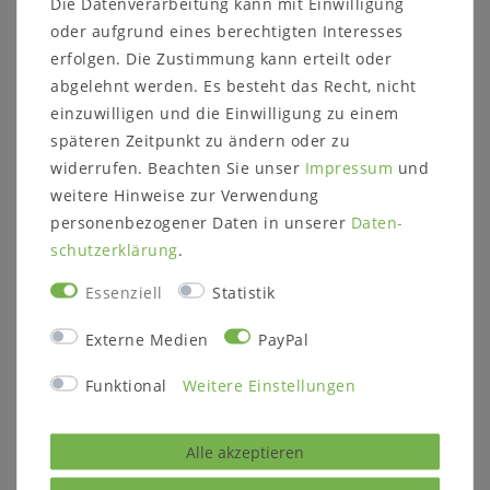
Die Datenverarbeitung kann mit Einwilligung
kolonial lackiert
kolonial lackiert
oder aufgrund eines berechtigten Interesses
1.439,00 €
3.921,00 €
erfolgen. Die Zustimmung kann erteilt oder
abgelehnt werden. Es besteht das Recht, nicht
einzuwilligen und die Einwilligung zu einem
Ausstellungsstück
Ausstellungsstück
späteren Zeitpunkt zu ändern oder zu
widerrufen. Beachten Sie unser
Impressum
und
weitere Hinweise zur Verwendung
personenbezogener Daten in unserer
Daten­
schutz­erklärung
.
Essenziell
Statistik
Externe Medien
PayPal
Funktional
Weitere Einstellungen
Polsterstuhl ROSSIO
Polsterstuhl ROSSIO
47x100x44cm Pinie
47x100x44cm Pinie
nussbaumfarben
nussbaumfarben
lackiert Polster violett
lackiert Polster orange
Alle akzeptieren
284,00 €
284,00 €