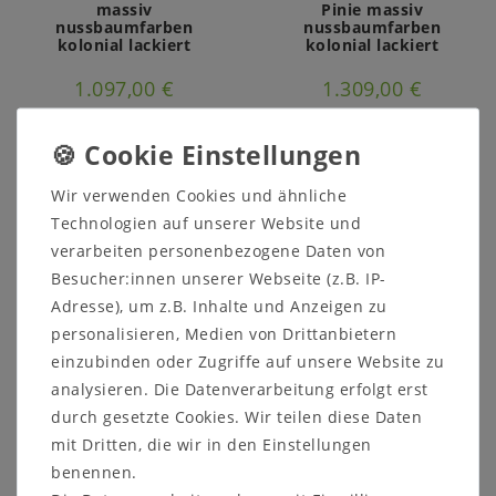
massiv
Pinie massiv
nussbaumfarben
nussbaumfarben
kolonial lackiert
kolonial lackiert
1.097,00 €
1.309,00 €
Ausstellungsstück
Ausstellungsstück
Wir verwenden Cookies und ähnliche
Technologien auf unserer Website und
verarbeiten personenbezogene Daten von
Besucher:innen unserer Webseite (z.B. IP-
Adresse), um z.B. Inhalte und Anzeigen zu
personalisieren, Medien von Drittanbietern
einzubinden oder Zugriffe auf unsere Website zu
analysieren. Die Datenverarbeitung erfolgt erst
durch gesetzte Cookies. Wir teilen diese Daten
Kommode SIESTA
Wohnwand SIESTA
mit Dritten, die wir in den Einstellungen
158x84x46cm Pinie
280x214x50cm 5teilig
massiv
Pinie massiv
benennen.
nussbaumfarben
nussbaumfarben