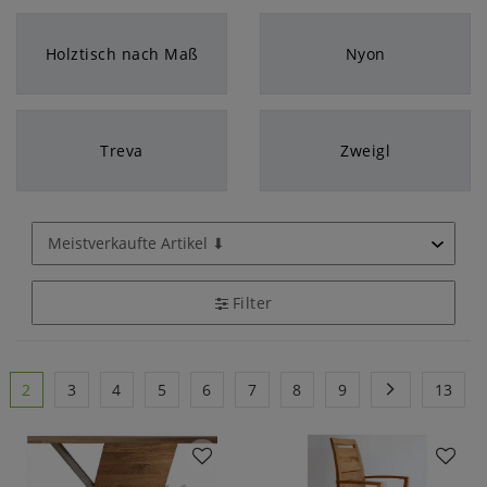
Holztisch nach Maß
Nyon
Treva
Zweigl
Filter
2
3
4
5
6
7
8
9
13