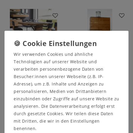
Wir verwenden Cookies und ähnliche
Technologien auf unserer Website und
Säulentisch ausziehbar
Highboard ACERRO
verarbeiten personenbezogene Daten von
ACERRO
98x149x42cm Schrank
200/260x77x95cm
rustikale Asteiche
Besucher:innen unserer Webseite (z.B. IP-
Esstisch rustikale
massiv natur geölt
Adresse), um z.B. Inhalte und Anzeigen zu
Asteiche massiv
personalisieren, Medien von Drittanbietern
3.133,00 €
5.207,00 €
einzubinden oder Zugriffe auf unsere Website zu
analysieren. Die Datenverarbeitung erfolgt erst
Artikel anzeigen
durch gesetzte Cookies. Wir teilen diese Daten
Artikel anzeigen
mit Dritten, die wir in den Einstellungen
benennen.