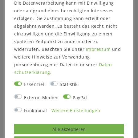
Die Datenverarbeitung kann mit Einwilligung
oder aufgrund eines berechtigten Interesses
erfolgen. Die Zustimmung kann erteilt oder
abgelehnt werden. Es besteht das Recht, nicht
einzuwilligen und die Einwilligung zu einem
späteren Zeitpunkt zu ändern oder zu
widerrufen. Beachten Sie unser
Impressum
und
weitere Hinweise zur Verwendung
TV-Lowboard ACERRO
Sitzbank mit
181x64x56cm TV-
verjüngter Lehne
personenbezogener Daten in unserer
Daten­
Kommode rustikale
TREVA 140x83x53cm
schutz­erklärung
.
Asteiche massiv
Kernbuche, Asteiche
natur oder bianco
geölt
Essenziell
Statistik
3.016,00 €
799,00 €
Externe Medien
PayPal
Artikel anzeigen
Funktional
Weitere Einstellungen
Artikel anzeigen
Alle akzeptieren