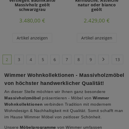
versiegelt Baumkante
Kernbuche, Asteiche
Massivholz geölt
natur oder bianco
schwarzgrau
geölt
3.480,00 €
2.429,00 €
Artikel anzeigen
Artikel anzeigen
2
3
4
5
6
7
8
9
13
Wimmer Wohnkollektionen - Massivholzmöbel
von höchster handwerklicher Qualität!
An dieser Stelle möchten wir Ihnen ganz besondere
Massivholzmöbel
präsentieren - Möbel von
Wimmer
Wohnkollektionen
verbinden Tradition mit modernem
Wohndesign & Nachhaltigkeit mit Qualität. Somit schafft man
im Hause Wimmer Möbel von zeitloser Schönheit.
Unsere
Möbelprogramme
von Wimmer umfassen