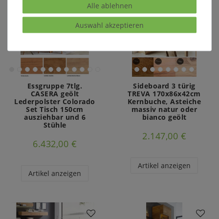
Alle ablehnen
Auswahl akzeptieren
Essgruppe 7tlg.
Sideboard 3 türig
CASERA geölt
TREVA 170x86x42cm
Lederpolster Colorado
Kernbuche, Asteiche
Set Tisch 150cm
massiv natur oder
ausziehbar und 6
bianco geölt
Stühle
2.147,00 €
6.432,00 €
Artikel anzeigen
Artikel anzeigen