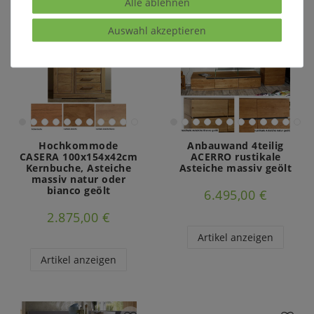
Alle ablehnen
Auswahl akzeptieren
Hochkommode
Anbauwand 4teilig
CASERA 100x154x42cm
ACERRO rustikale
Kernbuche, Asteiche
Asteiche massiv geölt
massiv natur oder
bianco geölt
6.495,00 €
2.875,00 €
Artikel anzeigen
Artikel anzeigen