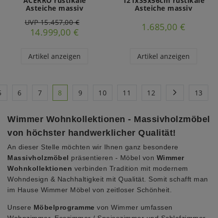
ACERRO rustikale
121x35x56cm rustikale
Asteiche massiv
Asteiche massiv
UVP 15.457,00 €
1.685,00 €
14.999,00 €
Artikel anzeigen
Artikel anzeigen
5
6
7
8
9
10
11
12
13
Wimmer Wohnkollektionen - Massivholzmöbel
von höchster handwerklicher Qualität!
An dieser Stelle möchten wir Ihnen ganz besondere
Massivholzmöbel
präsentieren - Möbel von
Wimmer
Wohnkollektionen
verbinden Tradition mit modernem
Wohndesign & Nachhaltigkeit mit Qualität. Somit schafft man
im Hause Wimmer Möbel von zeitloser Schönheit.
Unsere
Möbelprogramme
von Wimmer umfassen
Wohnzimmer, Esszimmer / Speisezimmer und Schlafzimmer