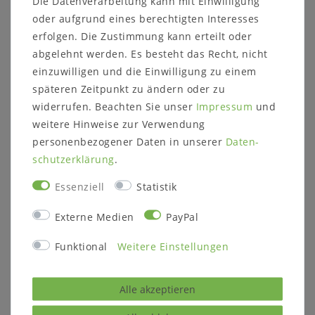
Die Datenverarbeitung kann mit Einwilligung
oder aufgrund eines berechtigten Interesses
erfolgen. Die Zustimmung kann erteilt oder
abgelehnt werden. Es besteht das Recht, nicht
einzuwilligen und die Einwilligung zu einem
späteren Zeitpunkt zu ändern oder zu
widerrufen. Beachten Sie unser
Impressum
und
weitere Hinweise zur Verwendung
personenbezogener Daten in unserer
Daten­
schutz­erklärung
.
Esszimmerschrank
Esszimmerstuhl
CASERA 100x154x42cm
CASERA 49x95x53cm
Essenziell
Statistik
Kernbuche, Asteiche
geölt Lederpolster
massiv natur oder
Linea
bianco geölt
Externe Medien
PayPal
548,00 €
2.061,00 €
Funktional
Weitere Einstellungen
Artikel anzeigen
Artikel anzeigen
Alle akzeptieren