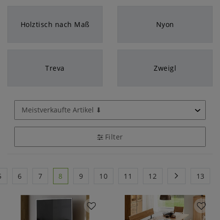
Holztisch nach Maß
Nyon
Treva
Zweigl
Filter
5
6
7
8
9
10
11
12
13