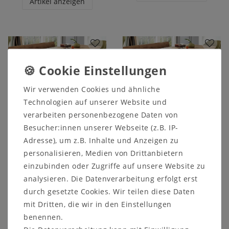
Artikel anzeigen
Wir verwenden Cookies und ähnliche
Technologien auf unserer Website und
verarbeiten personenbezogene Daten von
Besucher:innen unserer Webseite (z.B. IP-
Säulentisch Z30
Säulentisch Z30
220x110cm
240x110cm Holz offen
Adresse), um z.B. Inhalte und Anzeigen zu
Baumkante rustikales
Baumkante rustikales
personalisieren, Medien von Drittanbietern
offene Risse
Massivholz geölt
Massivholz geölt
schwarzgrau
einzubinden oder Zugriffe auf unsere Website zu
schwarzgrau
analysieren. Die Datenverarbeitung erfolgt erst
3.696,00 €
3.579,00 €
durch gesetzte Cookies. Wir teilen diese Daten
mit Dritten, die wir in den Einstellungen
Artikel anzeigen
benennen.
Artikel anzeigen