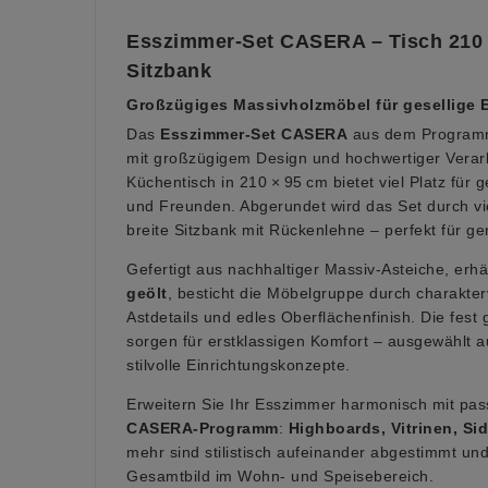
Esszimmer-Set CASERA – Tisch 210 ×
Sitzbank
Großzügiges Massivholzmöbel für gesellige 
Das
Esszimmer-Set CASERA
aus dem Program
mit großzügigem Design und hochwertiger Verar
Küchentisch in 210 × 95 cm bietet viel Platz für 
und Freunden. Abgerundet wird das Set durch vi
breite Sitzbank mit Rückenlehne – perfekt für 
Gefertigt aus nachhaltiger Massiv-Asteiche, erhäl
geölt
, besticht die Möbelgruppe durch charakte
Astdetails und edles Oberflächenfinish. Die fest 
sorgen für erstklassigen Komfort – ausgewählt a
stilvolle Einrichtungskonzepte.
Erweitern Sie Ihr Esszimmer harmonisch mit p
CASERA-Programm
:
Highboards, Vitrinen, S
mehr sind stilistisch aufeinander abgestimmt und
Gesamtbild im Wohn- und Speisebereich.