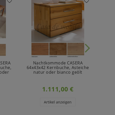
ASERA
Nachtkommode CASERA
uche,
64x43x42 Kernbuche, Asteiche
12
 oder
natur oder bianco geölt
Ast
g
1.111,00 €
Artikel anzeigen