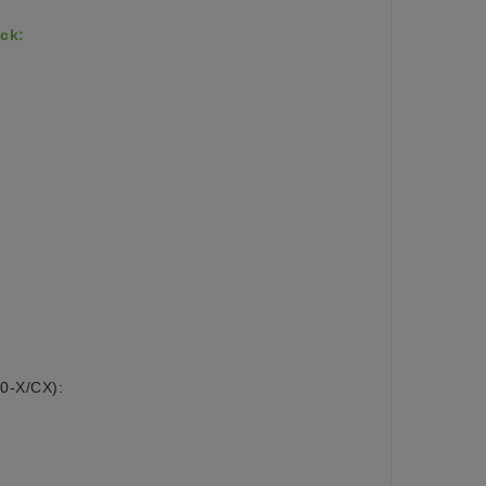
ck:
0-X/CX):