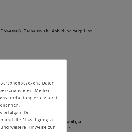
Polyester), Farbauswahl: Abbildung zeigt Lino
Programm:
n personenbezogene Daten
 personalisieren, Medien
enverarbeitung erfolgt erst
 (Abbildung)
 benennen.
geölt
 geölt
s erfolgen. Die
en und die Einwilligung zu
sches Material, das sich an die jeweiligen
und weitere Hinweise zur
npasst. Im Laufe der Zeit können