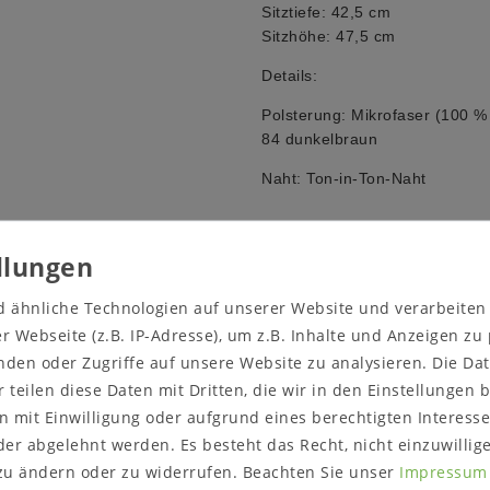
Sitztiefe: 42,5 cm
Sitzhöhe: 47,5 cm
Details:
Polsterung: Mikrofaser (100 % 
84 dunkelbraun
Naht: Ton-in-Ton-Naht
Weitere Informationen zum 
d ähnliche Technologien auf unserer Website und verarbeite
Holzart wahlweise:
 Webseite (z.B. IP-Adresse), um z.B. Inhalte und Anzeigen zu
nden oder Zugriffe auf unsere Website zu analysieren. Die Dat
Rotkernbuche natur geölt
r teilen diese Daten mit Dritten, die wir in den Einstellungen
Rustikale Asteiche natur 
Rustikale Asteiche bianco
 mit Einwilligung oder aufgrund eines berechtigten Interesse
er abgelehnt werden. Es besteht das Recht, nicht einzuwillig
Massivholz ist ein organi
zu ändern oder zu widerrufen. Beachten Sie unser
Impressum
Umgebungsbedingungen a