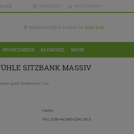
OSLAR
ANMELDEN
REGISTRIEREN
WARENKORB
0
Artikel für
0,00 EUR
WOHNZIMMER
BADMÖBEL
MEHR
STÜHLE SITZBANK MASSIV
assiv geölt Stoffpolster Lino
Casera
78.C-2295+4x2400+2392-3/CX