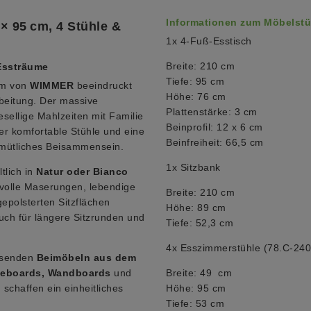
Informationen zum Möbelstü
 95 cm, 4 Stühle &
1x 4-Fuß-Esstisch
Breite: 210 cm
Essträume
Tiefe: 95 cm
m von
WIMMER
beeindruckt
Höhe: 76 cm
beitung. Der massive
Plattenstärke: 3 cm
gesellige Mahlzeiten mit Familie
Beinprofil: 12 x 6 cm
er komfortable Stühle und eine
Beinfreiheit: 66,5 cm
gemütliches Beisammensein.
1x Sitzbank
tlich in
Natur oder Bianco
rvolle Maserungen, lebendige
Breite: 210 cm
gepolsterten Sitzflächen
Höhe: 89 cm
uch für längere Sitzrunden und
Tiefe: 52,3 cm
4x Esszimmerstühle (78.C-240
assenden
Beimöbeln aus dem
ideboards, Wandboards
und
Breite: 49 cm
 schaffen ein einheitliches
Höhe: 95 cm
Tiefe: 53 cm