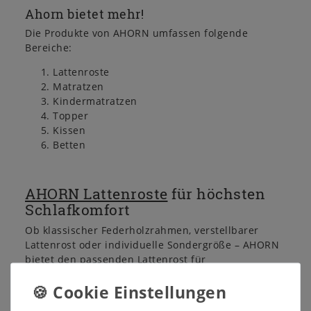
Ahorn bietet mehr!
Die Produkte von AHORN umfassen folgende
Bereiche:
Lattenroste
Matratzen
Kindermatratzen
Topper
Kissen
Betten
AHORN Lattenroste
für höchsten
Schlafkomfort
Ob klassischer Federholzrahmen, verstellbarer
Lattenrost oder individuelle Sondergröße – AHORN
bietet den passenden Lattenrost für
unterschiedliche Komfortansprüche. Hochwertige
Materialien, moderne Technologie und
jahrzehntelange Erfahrung machen AHORN