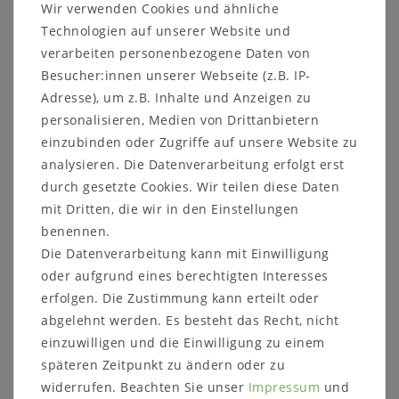
Wir verwenden Cookies und ähnliche
Lattenroste zur idealen Wahl für gesunden Schlaf
und langfristiges Wohlbefinden.
Technologien auf unserer Website und
verarbeiten personenbezogene Daten von
Lattenroste in Sondergrößen nach Maß
Besucher:innen unserer Webseite (z.B. IP-
Nicht jedes Bett entspricht Standardmaßen.
Adresse), um z.B. Inhalte und Anzeigen zu
Deshalb bietet AHORN viele Lattenroste auch als
Sonderanfertigung an. Unterschiedliche Breiten
personalisieren, Medien von Drittanbietern
und Längen sowie maßgeschneiderte Lösungen
einzubinden oder Zugriffe auf unsere Website zu
ermöglichen die perfekte Anpassung an nahezu
analysieren. Die Datenverarbeitung erfolgt erst
jedes Bettgestell – schnell, flexibel und präzise
durch gesetzte Cookies. Wir teilen diese Daten
gefertigt.
mit Dritten, die wir in den Einstellungen
benennen.
Die Datenverarbeitung kann mit Einwilligung
oder aufgrund eines berechtigten Interesses
AHORN Matratzen
für alle –
erfolgen. Die Zustimmung kann erteilt oder
individueller Schlafkomfort für
abgelehnt werden. Es besteht das Recht, nicht
jede Anforderung
einzuwilligen und die Einwilligung zu einem
Die richtige Matratze ist entscheidend für
späteren Zeitpunkt zu ändern oder zu
gesunden Schlaf, optimale Regeneration und
widerrufen. Beachten Sie unser
Impressum
und
langfristiges Wohlbefinden. Egal, ob einfach