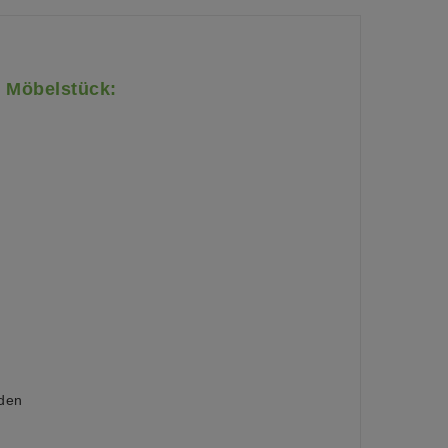
 Möbelstück:
öden