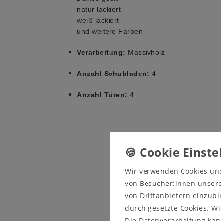
natur lackiert
weiß lackiert
und weitere Farben
Verarbeitung:
Massivholz
Anzahl Schubladen:
4
Anzahl Türen:
4
Wir verwenden Cookies un
von Besucher:innen unserer
von Drittanbietern einzubi
durch gesetzte Cookies. Wi
Die Datenverarbeitung kann