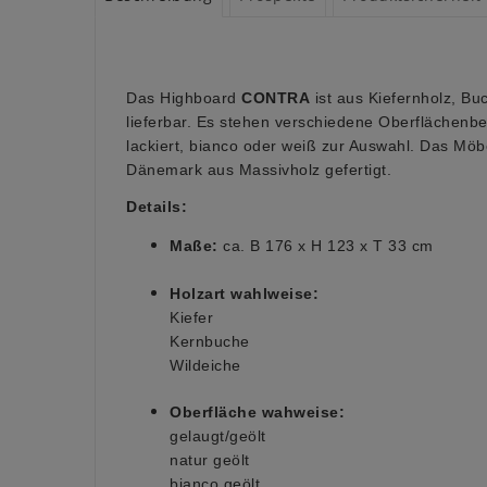
Das Highboard
CONTRA
ist aus Kiefernholz, Bu
lieferbar. Es stehen verschiedene Oberflächenb
lackiert, bianco oder weiß zur Auswahl. Das Möbe
Dänemark aus Massivholz gefertigt.
Details:
Maße:
ca. B 176 x H 123 x T 33 cm
Holzart wahlweise:
Kiefer
Kernbuche
Wildeiche
Oberfläche wahweise:
gelaugt/geölt
natur geölt
bianco geölt