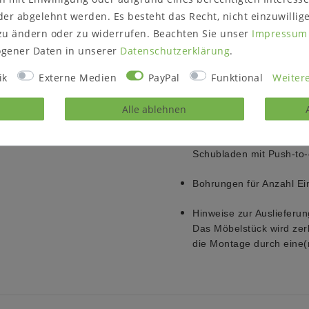
Kiefer massiv gelau
er abgelehnt werden. Es besteht das Recht, nicht einzuwillig
Kiefer massiv berns
zu ändern oder zu widerrufen. Beachten Sie unser
Impressum
Kiefer massiv kolon
Kiefer massiv prov
gener Daten in unserer
Daten­schutz­erklärung
.
ik
Externe Medien
PayPal
Funktional
Weitere
Holzstärke:
Front ca. 20 mm
Alle ablehnen
Seiten, Böden ca. 26 m
Beschläge:
Schubladen mit Push-to
Bohrungen für Anzahl Ei
Hinweise zur Auslieferun
Das Möbelstück wird zerl
die Montage durch eine(n