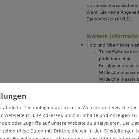
Es stehen verschiedene 
Wenn Sie keine Angabe h
Standard-Holzgriff D1.
Weitere Informat
Holz und Oberfläche wah
Türen/Schubladen 
parkettverleimt
Kernbuche massiv n
Wildeiche massiv n
Wildeiche massiv b
komplett stabverle
Kiefer massiv gela
Kiefer massiv natur
Kiefer massiv natur
d ähnliche Technologien auf unserer Website und verarbeite
Kiefer massiv bern
 Webseite (z.B. IP-Adresse), um z.B. Inhalte und Anzeigen zu
Kiefer massiv unb
nden oder Zugriffe auf unsere Website zu analysieren. Die Dat
Kiefer massiv weiß 
r teilen diese Daten mit Dritten, die wir in den Einstellungen
Kiefer massiv kirsc
 mit Einwilligung oder aufgrund eines berechtigten Interesse