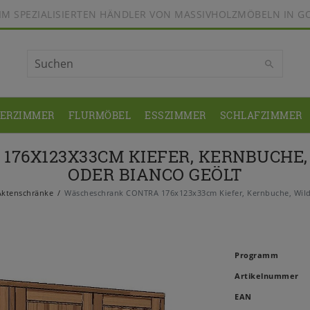
BEIM SPEZIALISIERTEN HÄNDLER VON MASSIVHOLZMÖBELN IN G
DERZIMMER
FLURMÖBEL
ESSZIMMER
SCHLAFZIMMER
76X123X33CM KIEFER, KERNBUCHE,
ODER BIANCO GEÖLT
Aktenschränke
Wäscheschrank CONTRA 176x123x33cm Kiefer, Kernbuche, Wilde
Programm
Artikelnummer
EAN