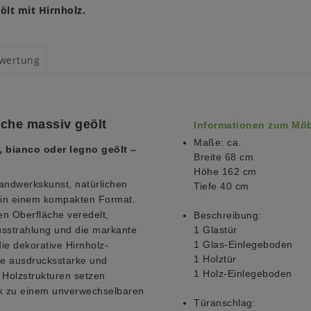
ölt mit Hirnholz.
wertung
iche massiv geölt
Informationen zum Möb
Maße: ca.
 bianco oder legno geölt –
Breite 68 cm
Höhe 162 cm
ndwerkskunst, natürlichen
Tiefe 40 cm
 in einem kompakten Format.
en Oberfläche veredelt,
Beschreibung:
sstrahlung und die markante
1 Glastür
1 Glas-Einlegeboden
ie dekorative Hirnholz-
1 Holztür
ne ausdrucksstarke und
1 Holz-Einlegeboden
n Holzstrukturen setzen
ck zu einem unverwechselbaren
Türanschlag: