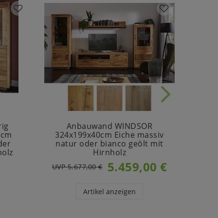
rig
Anbauwand WINDSOR
A
0cm
324x199x40cm Eiche massiv
256
der
natur oder bianco geölt mit
natu
holz
Hirnholz
5.459,00 €
UVP 5.677,00 €
UVP 3
Artikel anzeigen