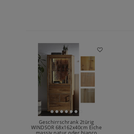
Geschirrschrank 2türig
WINDSOR 68x162x40cm Eiche
massiv natur oder bianco