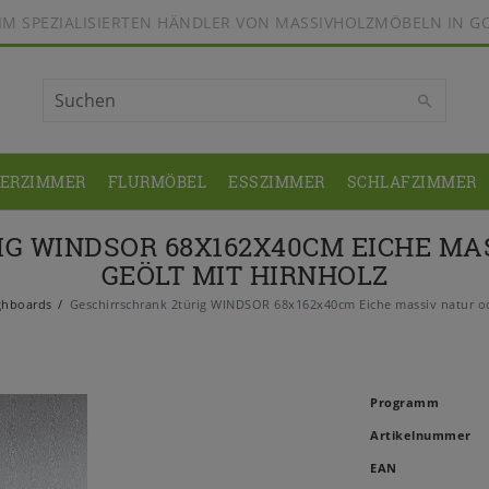
BEIM SPEZIALISIERTEN HÄNDLER VON MASSIVHOLZMÖBELN IN G
DERZIMMER
FLURMÖBEL
ESSZIMMER
SCHLAFZIMMER
G WINDSOR 68X162X40CM EICHE MA
GEÖLT MIT HIRNHOLZ
hboards
Geschirrschrank 2türig WINDSOR 68x162x40cm Eiche massiv natur od
Programm
Artikelnummer
EAN