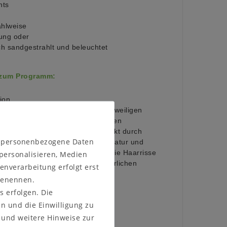
hts
ahlweise
ung oder
h sandgestrahlt und beleuchtet
 zum Programm:
ion
sches Material, das sich an die jeweiligen
npasst. Im Laufe der Zeit können
issbildungen entstehen, verstärkt durch
n personenbezogene Daten
rke Lichtquellen, als auch Temperatur und
gebung. Spannungen im Holz, sowie Haarrisse
 personalisieren, Medien
lzes sind typisch für diesen natürlichen
enverarbeitung erfolgt erst
 benennen.
s erfolgen. Die
en und die Einwilligung zu
und weitere Hinweise zur