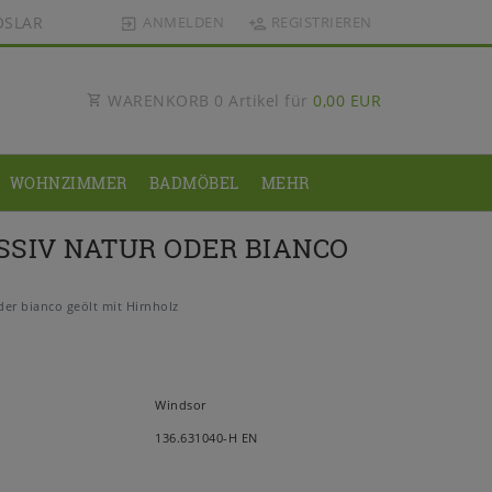
OSLAR
ANMELDEN
REGISTRIEREN
WARENKORB
0
Artikel für
0,00 EUR
WOHNZIMMER
BADMÖBEL
MEHR
SSIV NATUR ODER BIANCO
er bianco geölt mit Hirnholz
Windsor
136.631040-H EN