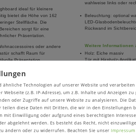
wahlweise links oder rec
ghboard ideal für kleinere
tig bietet die Höhe von 162
Beleuchtung: optional w
LED-Glasbodenbeleucht
inger Stellfläche. Die
Rückwand im Sichtbereic
ereichen sorgt für eine
hnlicher Präsentation.
Weitere Informationen
, Wohnaccessoires oder andere
astür schafft Raum für
Holz: Eiche massiv
Tür mit Hirnholz-Applikat
ilvolle Präsentation
Massivholz ist ein organi
owie ein Glas-Einlegeboden
Umgebungsbedingungen a
 sorgen für eine flexible
Farbveränderungen und R
d ähnliche Technologien auf unserer Website und verarbeite
Sonneneinstrahlung, sta
edene Ausführungen zur
Luftfeuchtigkeit der Um
 Webseite (z.B. IP-Adresse), um z.B. Inhalte und Anzeigen zu
atur geölt, Bianco geölt und
und ein Verziehen des Ho
nden oder Zugriffe auf unsere Website zu analysieren. Die Dat
nenbereich optional mit einer
Werkstoff.
r teilen diese Daten mit Dritten, die wir in den Einstellungen
rnativ ist eine sandgestrahlte
 mit Einwilligung oder aufgrund eines berechtigten Interesse
Oberfläche: wahlweise
asbereich wirkungsvoll
er abgelehnt werden. Es besteht das Recht, nicht einzuwillig
Natur geölt
chafft.
zu ändern oder zu widerrufen. Beachten Sie unser
Impressum
Bianco geölt
en Kontrast zur natürlichen